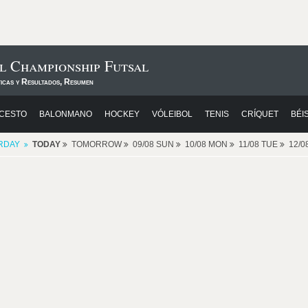
l Championship Futsal
ticas y Resultados, Resumen
CESTO
BALONMANO
HOCKEY
VÓLEIBOL
TENIS
CRÍQUET
BÉI
RDAY
TODAY
TOMORROW
09/08 SUN
10/08 MON
11/08 TUE
12/