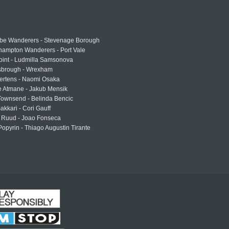
e Wanderers - Stevenage Borough
hampton Wanderers - Port Vale
oint - Ludmilla Samsonova
sbrough - Wrexham
ertens - Naomi Osaka
e Atmane - Jakub Mensik
Townsend - Belinda Bencic
akkari - Cori Gauff
 Ruud - Joao Fonseca
Popyrin - Thiago Augustin Tirante