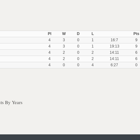
Pl
W
D
L
Pts
4
3
0
1
16:7
9
4
3
0
1
19:13
9
4
2
0
2
14:11
6
4
2
0
2
14:11
6
4
0
0
4
6:27
0
ts By Years