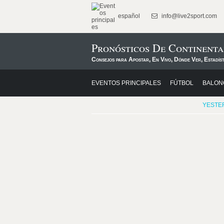
español
info@live2sport.com
Pronósticos De Continenta
Consejos para Apostar, En Vivo, Dónde Ver, Estadís
EVENTOS PRINCIPALES
FÚTBOL
BALON
YESTE