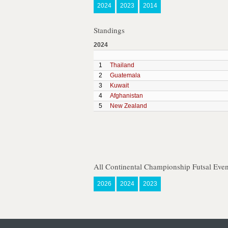
2024
2023
2014
Standings
2024
1
Thailand
2
Guatemala
3
Kuwait
4
Afghanistan
5
New Zealand
All Continental Championship Futsal Even
2026
2024
2023