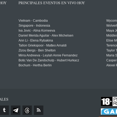
 HOY
PRINCIPALES EVENTOS EN VIVO HOY
Vietnam - Cambodia
Wycomb
Singapore - Indonesia
Wolver
Iva Jovic - Alina Korneeva
Maya J
Daniel Merida Aguilar - Alex Michelsen
Middle
Ann Li - Elena Rybakina
Elise M
Tallon Griekspoor - Matteo Arnaldi
Terenc
Zizou Bergs - Ben Shelton
Taylor 
Mirra Andreeva - Leylah Annie Fernandez
Maria S
Botic Van De Zandschulp - Hubert Hurkacz
Casper
Bochum - Hertha Berlin
Alexei 
ALES