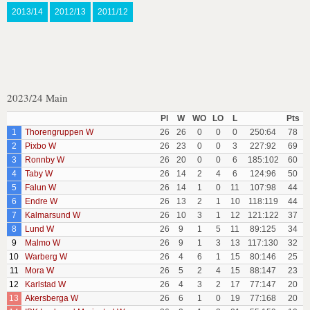
2013/14
2012/13
2011/12
2023/24 Main
Pl
W
WO
LO
L
Pts
1
Thorengruppen W
26
26
0
0
0
250:64
78
2
Pixbo W
26
23
0
0
3
227:92
69
3
Ronnby W
26
20
0
0
6
185:102
60
4
Taby W
26
14
2
4
6
124:96
50
5
Falun W
26
14
1
0
11
107:98
44
6
Endre W
26
13
2
1
10
118:119
44
7
Kalmarsund W
26
10
3
1
12
121:122
37
8
Lund W
26
9
1
5
11
89:125
34
9
Malmo W
26
9
1
3
13
117:130
32
10
Warberg W
26
4
6
1
15
80:146
25
11
Mora W
26
5
2
4
15
88:147
23
12
Karlstad W
26
4
3
2
17
77:147
20
13
Akersberga W
26
6
1
0
19
77:168
20