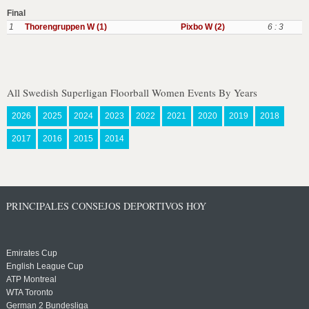
Final
1
Thorengruppen W (1)
Pixbo W (2)
6 : 3
All Swedish Superligan Floorball Women Events By Years
2026
2025
2024
2023
2022
2021
2020
2019
2018
2017
2016
2015
2014
PRINCIPALES CONSEJOS DEPORTIVOS HOY
Emirates Cup
English League Cup
ATP Montreal
WTA Toronto
German 2 Bundesliga