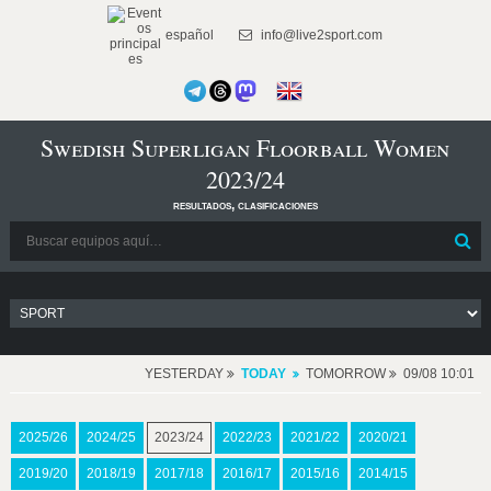
español
info@live2sport.com
Swedish Superligan Floorball Women
2023/24
resultados, clasificaciones
YESTERDAY
TODAY
TOMORROW
09/08 10:01
2025/26
2024/25
2023/24
2022/23
2021/22
2020/21
2019/20
2018/19
2017/18
2016/17
2015/16
2014/15