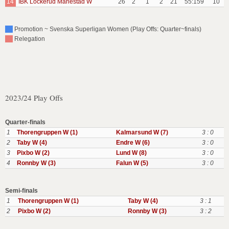
14
IBK Lockerud Mariestad W
26
2
1
2
21
55:159
10
Promotion ~ Svenska Superligan Women (Play Offs: Quarter~finals)
Relegation
2023/24 Play Offs
Quarter-finals
1
Thorengruppen W (1)
Kalmarsund W (7)
3 : 0
2
Taby W (4)
Endre W (6)
3 : 0
3
Pixbo W (2)
Lund W (8)
3 : 0
4
Ronnby W (3)
Falun W (5)
3 : 0
Semi-finals
1
Thorengruppen W (1)
Taby W (4)
3 : 1
2
Pixbo W (2)
Ronnby W (3)
3 : 2