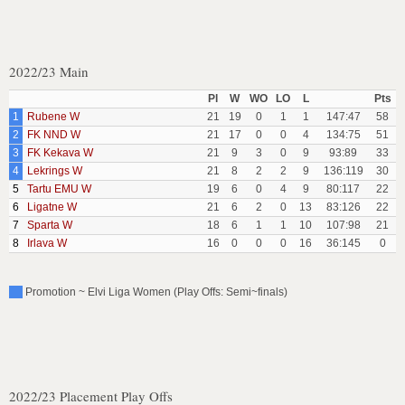
2022/23 Main
Pl
W
WO
LO
L
Pts
1
Rubene W
21
19
0
1
1
147:47
58
2
FK NND W
21
17
0
0
4
134:75
51
3
FK Kekava W
21
9
3
0
9
93:89
33
4
Lekrings W
21
8
2
2
9
136:119
30
5
Tartu EMU W
19
6
0
4
9
80:117
22
6
Ligatne W
21
6
2
0
13
83:126
22
7
Sparta W
18
6
1
1
10
107:98
21
8
Irlava W
16
0
0
0
16
36:145
0
Promotion ~ Elvi Liga Women (Play Offs: Semi~finals)
2022/23 Placement Play Offs