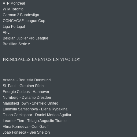
ATP Montreal
WTA Toronto
German 2 Bundesliga
CONCACAF League Cup
Liga Portugal
AFL
Belgian Jupiler Pro League
Brazilian Serie A
PRINCIPALES EVENTOS EN VIVO HOY
Arsenal - Borussia Dortmund
St. Pauli - Greuther Fürth
Energie Cottbus - Hannover
Nürnberg - Dynamo Dresden
Mansfield Town - Sheffield United
Ludmilla Samsonova - Elena Rybakina
Tallon Griekspoor - Daniel Merida Aguilar
Learner Tien - Thiago Augustin Tirante
Alina Korneeva - Cori Gauff
Joao Fonseca - Ben Shelton