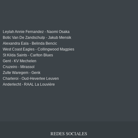
Leylah Annie Fernandez - Naomi Osaka
Botic Van De Zandschulp - Jakub Mensik
Alexandra Eala - Belinda Bencic
West Coast Eagles - Collingwood Magpies
St Kilda Saints - Carlton Blues
Gent - KV Mechelen
Cruzeiro - Mirassol
Zulte Waregem - Genk
Charleroi - Oud-Heverlee Leuven
Anderlecht - RAAL La Louvière
REDES SOCIALES