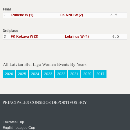
Final
1
Rubene W (1)
FK NND W (2)
6 : 5
3rd place
2
FK Kekava W (3)
Lekrings W (4)
4 : 5
All Latvian Elvi Liga Women Events By Years
2026
2025
2024
2023
2022
2021
2020
2017
PRINCIPALES CONSEJOS DEPORTIVOS HOY
Emirates Cup
English League Cup