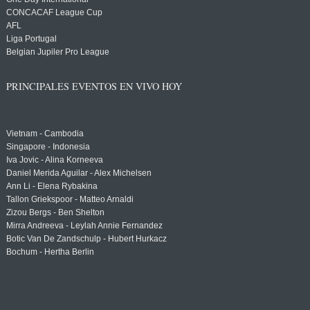
CONCACAF League Cup
AFL
Liga Portugal
Belgian Jupiler Pro League
PRINCIPALES EVENTOS EN VIVO HOY
Vietnam - Cambodia
Singapore - Indonesia
Iva Jovic - Alina Korneeva
Daniel Merida Aguilar - Alex Michelsen
Ann Li - Elena Rybakina
Tallon Griekspoor - Matteo Arnaldi
Zizou Bergs - Ben Shelton
Mirra Andreeva - Leylah Annie Fernandez
Botic Van De Zandschulp - Hubert Hurkacz
Bochum - Hertha Berlin