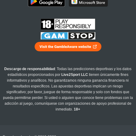
Descargo de responsabilidad
: Todas las predicciones deportivas y los datos
estadísticos proporcionados por
Live2Sport LLC
tienen únicamente fines
informativos y analíticos. No garantizamos ninguna ganancia financiera ni
resultados específicos. Las apuestas deportivas implican un riesgo
significativo; por favor, juegue de forma responsable y solo con fondos que
pueda permitirse perder. Si usted o alguien que conoce tiene problemas con la
adicción al juego, comuníquese con organizaciones de apoyo profesional de
inmediato.
18+