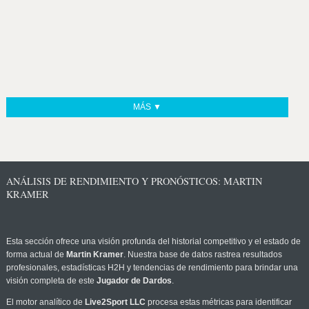
MÁS ▼
ANÁLISIS DE RENDIMIENTO Y PRONÓSTICOS: MARTIN
KRAMER
Esta sección ofrece una visión profunda del historial competitivo y el estado de
forma actual de
Martin Kramer
. Nuestra base de datos rastrea resultados
profesionales, estadísticas H2H y tendencias de rendimiento para brindar una
visión completa de este
Jugador de Dardos
.
El motor analítico de
Live2Sport LLC
procesa estas métricas para identificar