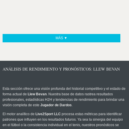
MÁS ▼
ANÁLISIS DE RENDIMIENTO Y PRONÓSTICOS: LLEW BEVAN
Esta sección ofrece una visión profunda del historial competitivo y el estado de
forma actual de
Llew Bevan
. Nuestra base de datos rastrea resultados
profesionales, estadísticas H2H y tendencias de rendimiento para brindar una
visión completa de este
Jugador de Dardos
.
El motor analítico de
Live2Sport LLC
procesa estas métricas para identificar
patrones que influyen en los resultados futuros. Ya sea la sinergia del equipo
en el fútbol o la consistencia individual en el tenis, nuestros pronósticos se