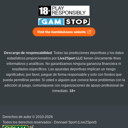
Descargo de responsabilidad
: Todas las predicciones deportivas y los datos
estadísticos proporcionados por
Live2Sport LLC
tienen únicamente fines
informativos y analíticos. No garantizamos ninguna ganancia financiera ni
resultados específicos. Las apuestas deportivas implican un riesgo
significativo; por favor, juegue de forma responsable y solo con fondos que
pueda permitirse perder. Si usted o alguien que conoce tiene problemas con la
adicción al juego, comuníquese con organizaciones de apoyo profesional de
inmediato.
18+
Derechos de autor © 2010-2026
Todos los derechos reservados - Donnael Sport (Live2Sport)