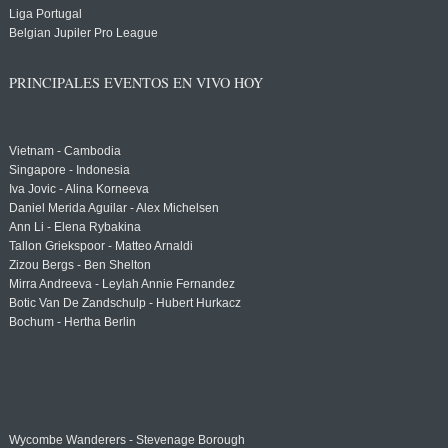
Liga Portugal
Belgian Jupiler Pro League
PRINCIPALES EVENTOS EN VIVO HOY
Vietnam - Cambodia
Singapore - Indonesia
Iva Jovic - Alina Korneeva
Daniel Merida Aguilar - Alex Michelsen
Ann Li - Elena Rybakina
Tallon Griekspoor - Matteo Arnaldi
Zizou Bergs - Ben Shelton
Mirra Andreeva - Leylah Annie Fernandez
Botic Van De Zandschulp - Hubert Hurkacz
Bochum - Hertha Berlin
Wycombe Wanderers - Stevenage Borough