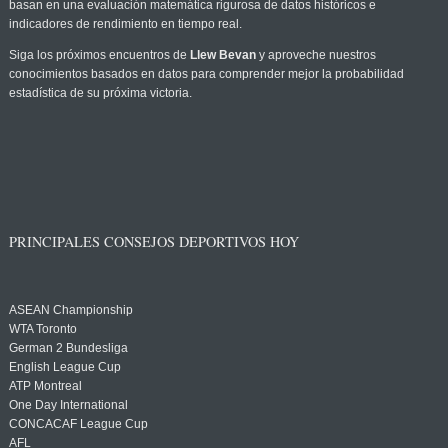
basan en una evaluación matemática rigurosa de datos históricos e
indicadores de rendimiento en tiempo real.
Siga los próximos encuentros de
Llew Bevan
y aproveche nuestros
conocimientos basados en datos para comprender mejor la probabilidad
estadística de su próxima victoria.
PRINCIPALES CONSEJOS DEPORTIVOS HOY
ASEAN Championship
WTA Toronto
German 2 Bundesliga
English League Cup
ATP Montreal
One Day International
CONCACAF League Cup
AFL