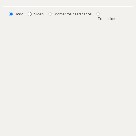
Todo
Video
Momentos destacados
Predicción