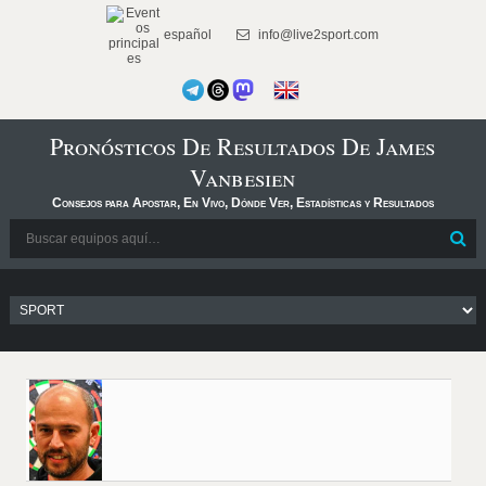
español
info@live2sport.com
Pronósticos De Resultados De James
Vanbesien
Consejos para Apostar, En Vivo, Dónde Ver, Estadísticas y Resultados