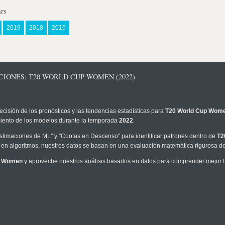
rs
2019
2018
2016
CIONES: T20 WORLD CUP WOMEN (2022)
ecisión de los pronósticos y las tendencias estadísticas para
T20 World Cup Wom
imiento de los modelos durante la temporada
2022
.
timaciones de ML" y "Cuotas en Descenso" para identificar patrones dentro de
T2
en algoritmos, nuestros datos se basan en una evaluación matemática rigurosa de 
p Women
y aproveche nuestros análisis basados en datos para comprender mejor la 