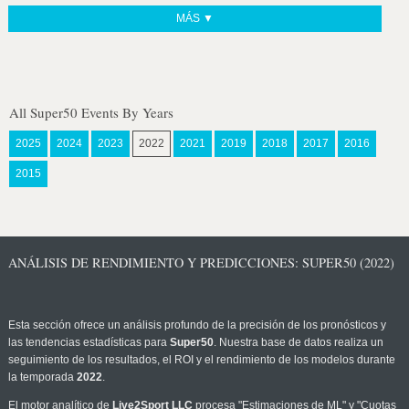
MÁS ▼
All Super50 Events By Years
2025
2024
2023
2022
2021
2019
2018
2017
2016
2015
ANÁLISIS DE RENDIMIENTO Y PREDICCIONES: SUPER50 (2022)
Esta sección ofrece un análisis profundo de la precisión de los pronósticos y
las tendencias estadísticas para
Super50
. Nuestra base de datos realiza un
seguimiento de los resultados, el ROI y el rendimiento de los modelos durante
la temporada
2022
.
El motor analítico de
Live2Sport LLC
procesa "Estimaciones de ML" y "Cuotas