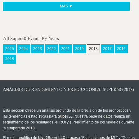
MÁS ▼
All Super50 Events By Years
2025
2024
2023
2022
2021
2019
2018
2017
2016
2015
ANÁLISIS DE RENDIMIENTO Y PREDICCIONES: SUPER50 (2018)
Esta sección ofrece un análisis profundo de la precisión de los pronósticos y
las tendencias estadísticas para
Super50
. Nuestra base de datos realiza un
seguimiento de los resultados, el ROI y el rendimiento de los modelos durante
la temporada
2018
.
El motor analítico de
Live2Sport LLC
procesa "Estimaciones de ML" y "Cuotas