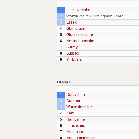
1
Leicestershire
2
Warwickshire / Birmingham Bears
3
Essex
4
Glamorgan
5
Gloucestershire
6
Nottinghamshire
7
Surrey
8
Sussex
9
Yorkshire
Group B
1
Derbyshire
2
Durham
3
Worcestershire
4
Kent
5
Hampshire
6
Lancashire
7
Middlesex
8
Northamptonshire