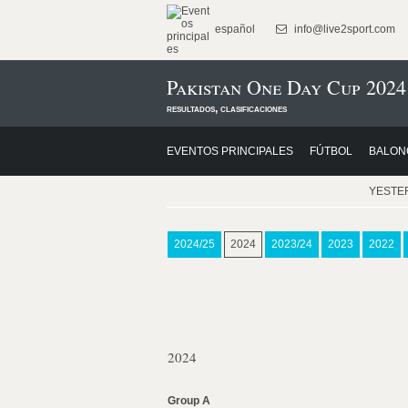
español
info@live2sport.com
Pakistan One Day Cup 2024
resultados, clasificaciones
EVENTOS PRINCIPALES
FÚTBOL
BALON
YESTE
2024/25
2024
2023/24
2023
2022
2024
Group A