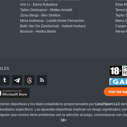
Ann Li - Elena Rybakina
Elise M
Tallon Griekspoor - Matteo Arnaldi
Terenc
Zizou Bergs - Ben Shelton
Taylor 
Mirra Andreeva - Leylah Annie Fernandez
Maria S
Botic Van De Zandschulp - Hubert Hurkacz
Casper
Bochum - Hertha Berlin
Alexei 
ALES
cciones deportivas y los datos estadísticos proporcionados por
Live2Sport LLC
tien
sultados específicos. Las apuestas deportivas implican un riesgo significativo; po
 alguien que conoce tiene problemas con la adicción al juego, comuníquese con or
18+