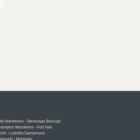
e Wanderers - Stevenage Borough
hampton Wanderers - Port Vale
oint - Ludmilla Samsonova
sbrough - Wrexham