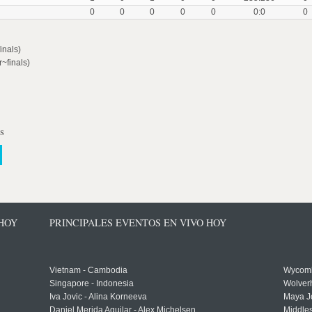
0
0
0
0
0
0:0
0
inals)
~finals)
s
 HOY
PRINCIPALES EVENTOS EN VIVO HOY
Vietnam - Cambodia
Wycomb
Singapore - Indonesia
Wolver
Iva Jovic - Alina Korneeva
Maya J
Daniel Merida Aguilar - Alex Michelsen
Middle