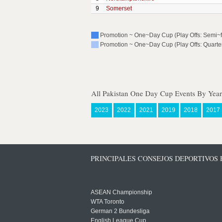
9
Somerset
Promotion ~ One~Day Cup (Play Offs: Semi~f
Promotion ~ One~Day Cup (Play Offs: Quarter
All Pakistan One Day Cup Events By Year
2023
2022
2021
2019
2018
2017
PRINCIPALES CONSEJOS DEPORTIVOS
ASEAN Championship
WTA Toronto
German 2 Bundesliga
English League Cup