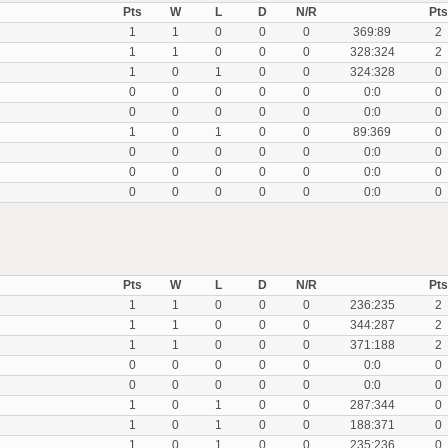
Pts
W
L
D
N/R
Pts
1
1
0
0
0
369:89
2
1
1
0
0
0
328:324
2
1
0
1
0
0
324:328
0
0
0
0
0
0
0:0
0
0
0
0
0
0
0:0
0
1
0
1
0
0
89:369
0
0
0
0
0
0
0:0
0
0
0
0
0
0
0:0
0
0
0
0
0
0
0:0
0
Pts
W
L
D
N/R
Pts
1
1
0
0
0
236:235
2
1
1
0
0
0
344:287
2
1
1
0
0
0
371:188
2
0
0
0
0
0
0:0
0
0
0
0
0
0
0:0
0
1
0
1
0
0
287:344
0
1
0
1
0
0
188:371
0
1
0
1
0
0
235:236
0