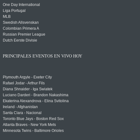
One Day International
Liga Portugal
MLB
Swedish Allsvenskan
Colombian Primera A
Russian Premier League
Dutch Eerste Divisie
PRINCIPALES EVENTOS EN VIVO HOY
Plymouth Argyle - Exeter City
Rafael Jodar - Arthur Fils
Diana Shnaider - Iga Swiatek
Luciano Darderi - Brandon Nakashima
Ekaterina Alexandrova - Elina Svitolina
Ireland - Afghanistan
Santa Clara - Nacional
Toronto Blue Jays - Boston Red Sox
Atlanta Braves - New York Mets
Minnesota Twins - Baltimore Orioles