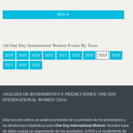
MÁS ▼
All One Day International Women Events By Years
2026
2025
2024
2023
2022
2021
2020
2019
2018
2017
2016
2015
ANÁLISIS DE RENDIMIENTO Y PREDICCIONES: ONE DAY
INTERNATIONAL WOMEN (2019)
Esta sección ofrece un análisis profundo de la precisión de los pronósticos y
las tendencias estadísticas para
One Day International Women
. Nuestra base
de datos realiza un seguimiento de los resultados, el ROI y el rendimiento de