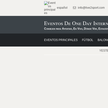
español
info@live2sport.com
Eventos De One Day Intern
Consejos para Apostar, En Vivo, Dónde Ver, Estadís
EVENTOS PRINCIPALES
FÚTBOL
BALON
YEST