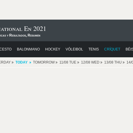
ational En 2021
ticas y Resultados, Resumen
CESTO
BALONMANO
HOCKEY
VÓLEIBOL
TENIS
CRÍQUET
BÉI
ERDAY
TODAY
TOMORROW
11/08 TUE
12/08 WED
13/08 THU
14/