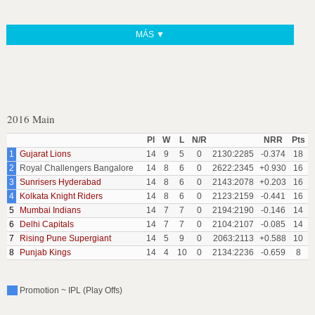
MÁS ▼
2016 Main
Pl
W
L
N/R
NRR
Pts
1
Gujarat Lions
14
9
5
0
2130:2285
-0.374
18
2
Royal Challengers Bangalore
14
8
6
0
2622:2345
+0.930
16
3
Sunrisers Hyderabad
14
8
6
0
2143:2078
+0.203
16
4
Kolkata Knight Riders
14
8
6
0
2123:2159
-0.441
16
5
Mumbai Indians
14
7
7
0
2194:2190
-0.146
14
6
Delhi Capitals
14
7
7
0
2104:2107
-0.085
14
7
Rising Pune Supergiant
14
5
9
0
2063:2113
+0.588
10
8
Punjab Kings
14
4
10
0
2134:2236
-0.659
8
Promotion ~ IPL (Play Offs)