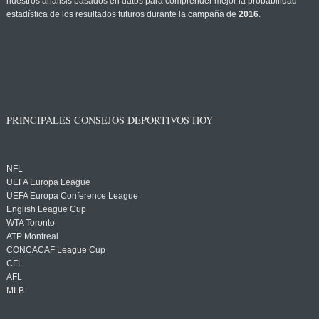
nuestros análisis basados en datos para comprender mejor la probabilidad
estadística de los resultados futuros durante la campaña de
2016
.
PRINCIPALES CONSEJOS DEPORTIVOS HOY
NFL
UEFA Europa League
UEFA Europa Conference League
English League Cup
WTA Toronto
ATP Montreal
CONCACAF League Cup
CFL
AFL
MLB