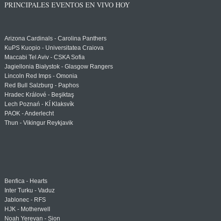
PRINCIPALES EVENTOS EN VIVO HOY
Arizona Cardinals - Carolina Panthers
KuPS Kuopio - Universitatea Craiova
Maccabi Tel Aviv - CSKA Sofia
Jagiellonia Białystok - Glasgow Rangers
Lincoln Red Imps - Omonia
Red Bull Salzburg - Paphos
Hradec Králové - Beşiktaş
Lech Poznań - KÍ Klaksvík
PAOK - Anderlecht
Thun - Vikingur Reykjavik
Benfica - Hearts
Inter Turku - Vaduz
Jablonec - RFS
HJK - Motherwell
Noah Yerevan - Sion