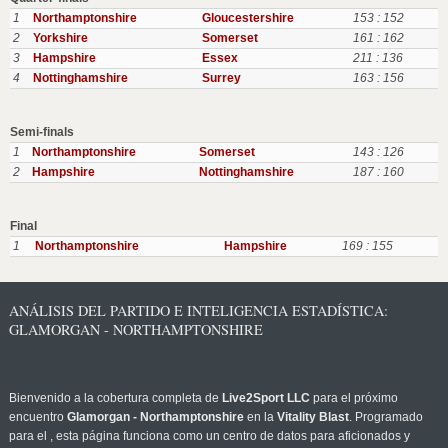
1
Northamptonshire
Gloucestershire
153 : 152
2
Yorkshire
Somerset
161 : 162
3
Hampshire
Essex
211 : 136
4
Nottinghamshire
Surrey
163 : 156
Semi-finals
1
Northamptonshire
Somerset
143 : 126
2
Hampshire
Nottinghamshire
187 : 160
Final
1
Northamptonshire
Hampshire
169 : 155
ANÁLISIS DEL PARTIDO E INTELIGENCIA ESTADÍSTICA:
GLAMORGAN - NORTHAMPTONSHIRE
Bienvenido a la cobertura completa de
Live2Sport LLC
para el próximo
encuentro
Glamorgan - Northamptonshire
en la
Vitality Blast
. Programado
para el
, esta página funciona como un centro de datos para aficionados y