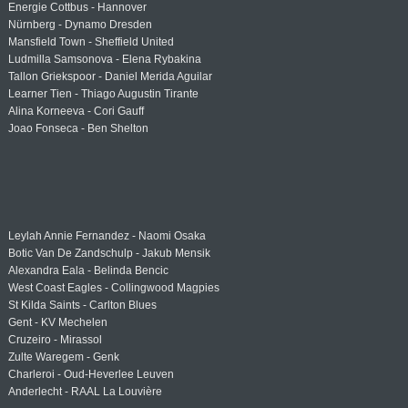
Energie Cottbus - Hannover
Nürnberg - Dynamo Dresden
Mansfield Town - Sheffield United
Ludmilla Samsonova - Elena Rybakina
Tallon Griekspoor - Daniel Merida Aguilar
Learner Tien - Thiago Augustin Tirante
Alina Korneeva - Cori Gauff
Joao Fonseca - Ben Shelton
Leylah Annie Fernandez - Naomi Osaka
Botic Van De Zandschulp - Jakub Mensik
Alexandra Eala - Belinda Bencic
West Coast Eagles - Collingwood Magpies
St Kilda Saints - Carlton Blues
Gent - KV Mechelen
Cruzeiro - Mirassol
Zulte Waregem - Genk
Charleroi - Oud-Heverlee Leuven
Anderlecht - RAAL La Louvière