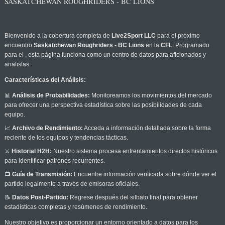
SASKATCHEWAN ROUGHRIDERS - BC LIONS
Bienvenido a la cobertura completa de
Live2Sport LLC
para el próximo
encuentro
Saskatchewan Roughriders - BC Lions
en la
CFL
. Programado
para el
, esta página funciona como un centro de datos para aficionados y
analistas.
Características del Análisis:
📊
Análisis de Probabilidades:
Monitoreamos los movimientos del mercado
para ofrecer una perspectiva estadística sobre las posibilidades de cada
equipo.
📈
Archivo de Rendimiento:
Acceda a información detallada sobre la forma
reciente de los equipos y tendencias tácticas.
⚔️
Historial H2H:
Nuestro sistema procesa enfrentamientos directos históricos
para identificar patrones recurrentes.
📺
Guía de Transmisión:
Encuentre información verificada sobre dónde ver el
partido legalmente a través de emisoras oficiales.
📝
Datos Post-Partido:
Regrese después del silbato final para obtener
estadísticas completas y resúmenes de rendimiento.
Nuestro objetivo es proporcionar un entorno orientado a datos para los