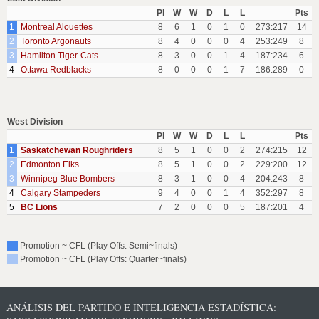
Pl
W
W
D
L
L
Pts
1
Montreal Alouettes
8
6
1
0
1
0
273:217
14
2
Toronto Argonauts
8
4
0
0
0
4
253:249
8
3
Hamilton Tiger-Cats
8
3
0
0
1
4
187:234
6
4
Ottawa Redblacks
8
0
0
0
1
7
186:289
0
West Division
Pl
W
W
D
L
L
Pts
1
Saskatchewan Roughriders
8
5
1
0
0
2
274:215
12
2
Edmonton Elks
8
5
1
0
0
2
229:200
12
3
Winnipeg Blue Bombers
8
3
1
0
0
4
204:243
8
4
Calgary Stampeders
9
4
0
0
1
4
352:297
8
5
BC Lions
7
2
0
0
0
5
187:201
4
Promotion ~ CFL (Play Offs: Semi~finals)
Promotion ~ CFL (Play Offs: Quarter~finals)
ANÁLISIS DEL PARTIDO E INTELIGENCIA ESTADÍSTICA: