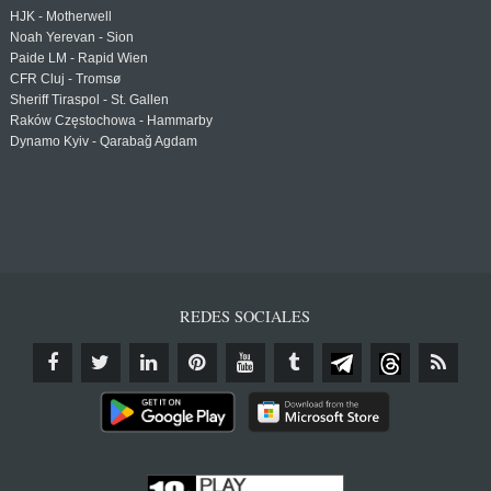
HJK - Motherwell
Noah Yerevan - Sion
Paide LM - Rapid Wien
CFR Cluj - Tromsø
Sheriff Tiraspol - St. Gallen
Raków Częstochowa - Hammarby
Dynamo Kyiv - Qarabağ Agdam
REDES SOCIALES