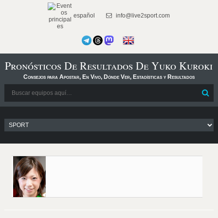
español
info@live2sport.com
Pronósticos De Resultados De Yuko Kuroki
Consejos para Apostar, En Vivo, Dónde Ver, Estadísticas y Resultados