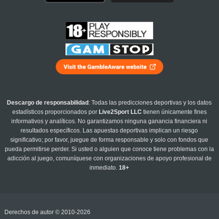
Descargo de responsabilidad
: Todas las predicciones deportivas y los datos
estadísticos proporcionados por
Live2Sport LLC
tienen únicamente fines
informativos y analíticos. No garantizamos ninguna ganancia financiera ni
resultados específicos. Las apuestas deportivas implican un riesgo
significativo; por favor, juegue de forma responsable y solo con fondos que
pueda permitirse perder. Si usted o alguien que conoce tiene problemas con la
adicción al juego, comuníquese con organizaciones de apoyo profesional de
inmediato.
18+
Derechos de autor © 2010-2026