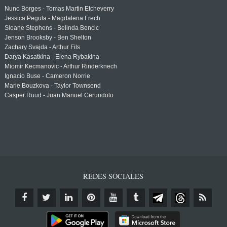
Nuno Borges - Tomas Martin Etcheverry
Jessica Pegula - Magdalena Frech
Sloane Stephens - Belinda Bencic
Jenson Brooksby - Ben Shelton
Zachary Svajda - Arthur Fils
Darya Kasatkina - Elena Rybakina
Miomir Kecmanovic - Arthur Rinderknech
Ignacio Buse - Cameron Norrie
Marie Bouzkova - Taylor Townsend
Casper Ruud - Juan Manuel Cerundolo
REDES SOCIALES