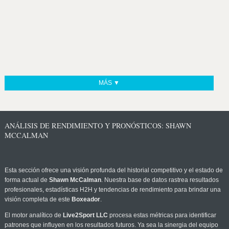
MÁS ▼
ANÁLISIS DE RENDIMIENTO Y PRONÓSTICOS: SHAWN
MCCALMAN
Esta sección ofrece una visión profunda del historial competitivo y el estado de
forma actual de
Shawn McCalman
. Nuestra base de datos rastrea resultados
profesionales, estadísticas H2H y tendencias de rendimiento para brindar una
visión completa de este
Boxeador
.
El motor analítico de
Live2Sport LLC
procesa estas métricas para identificar
patrones que influyen en los resultados futuros. Ya sea la sinergia del equipo