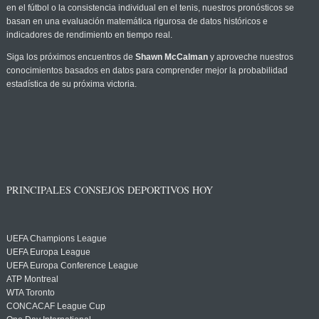
en el fútbol o la consistencia individual en el tenis, nuestros pronósticos se
basan en una evaluación matemática rigurosa de datos históricos e
indicadores de rendimiento en tiempo real.
Siga los próximos encuentros de
Shawn McCalman
y aproveche nuestros
conocimientos basados en datos para comprender mejor la probabilidad
estadística de su próxima victoria.
PRINCIPALES CONSEJOS DEPORTIVOS HOY
UEFA Champions League
UEFA Europa League
UEFA Europa Conference League
ATP Montreal
WTA Toronto
CONCACAF League Cup