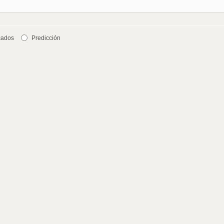
cados
Predicción