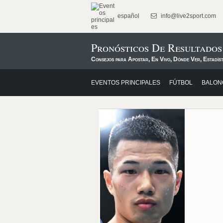
español
info@live2sport.com
Pronósticos De Resultado
Consejos para Apostar, En Vivo, Dónde Ver, Estadíst
EVENTOS PRINCIPALES
FÚTBOL
BALON