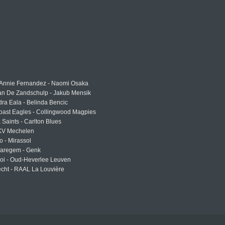
 Annie Fernandez - Naomi Osaka
an De Zandschulp - Jakub Mensik
ra Eala - Belinda Bencic
oast Eagles - Collingwood Magpies
a Saints - Carlton Blues
 KV Mechelen
o - Mirassol
Waregem - Genk
roi - Oud-Heverlee Leuven
cht - RAAL La Louvière