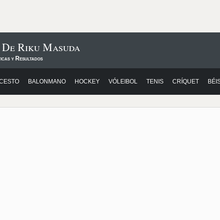
s De Riku Masuda
icas y Resultados
CESTO
BALONMANO
HOCKEY
VÓLEIBOL
TENIS
CRÍQUET
BÉI