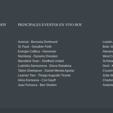
 HOY
PRINCIPALES EVENTOS EN VIVO HOY
Arsenal - Borussia Dortmund
Leylah
St. Pauli - Greuther Fürth
Botic V
Energie Cottbus - Hannover
Alexand
Nürnberg - Dynamo Dresden
West C
Mansfield Town - Sheffield United
St Kild
Ludmilla Samsonova - Elena Rybakina
Gent -
Tallon Griekspoor - Daniel Merida Aguilar
Cruzeir
Learner Tien - Thiago Augustin Tirante
Zulte 
Alina Korneeva - Cori Gauff
Charle
Joao Fonseca - Ben Shelton
Anderle