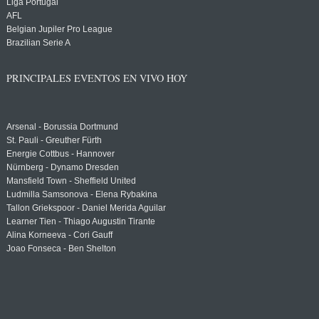
Liga Portugal
AFL
Belgian Jupiler Pro League
Brazilian Serie A
PRINCIPALES EVENTOS EN VIVO HOY
Arsenal - Borussia Dortmund
St. Pauli - Greuther Fürth
Energie Cottbus - Hannover
Nürnberg - Dynamo Dresden
Mansfield Town - Sheffield United
Ludmilla Samsonova - Elena Rybakina
Tallon Griekspoor - Daniel Merida Aguilar
Learner Tien - Thiago Augustin Tirante
Alina Korneeva - Cori Gauff
Joao Fonseca - Ben Shelton