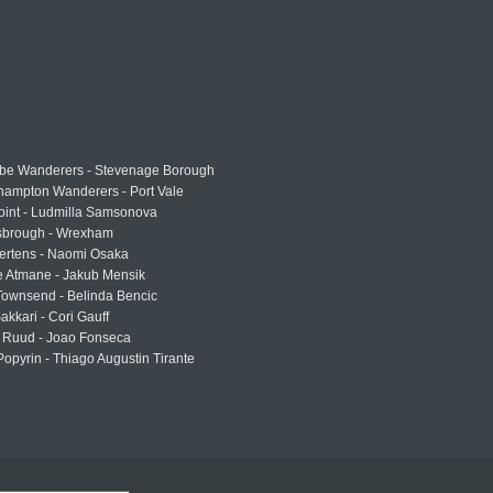
e Wanderers - Stevenage Borough
hampton Wanderers - Port Vale
oint - Ludmilla Samsonova
sbrough - Wrexham
ertens - Naomi Osaka
e Atmane - Jakub Mensik
Townsend - Belinda Bencic
akkari - Cori Gauff
 Ruud - Joao Fonseca
Popyrin - Thiago Augustin Tirante