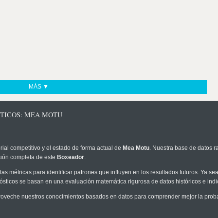
MÁS ▼
STICOS: MEA MOTU
rial competitivo y el estado de forma actual de
Mea Motu
. Nuestra base de datos r
sión completa de este
Boxeador
.
as métricas para identificar patrones que influyen en los resultados futuros. Ya sea 
onósticos se basan en una evaluación matemática rigurosa de datos históricos e ind
oveche nuestros conocimientos basados en datos para comprender mejor la probabi