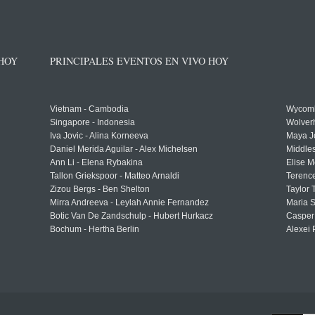
 HOY
PRINCIPALES EVENTOS EN VIVO HOY
Vietnam - Cambodia
Wycomb
Singapore - Indonesia
Wolver
Iva Jovic - Alina Korneeva
Maya J
Daniel Merida Aguilar - Alex Michelsen
Middle
Ann Li - Elena Rybakina
Elise M
Tallon Griekspoor - Matteo Arnaldi
Terenc
Zizou Bergs - Ben Shelton
Taylor 
Mirra Andreeva - Leylah Annie Fernandez
Maria S
Botic Van De Zandschulp - Hubert Hurkacz
Casper
Bochum - Hertha Berlin
Alexei 