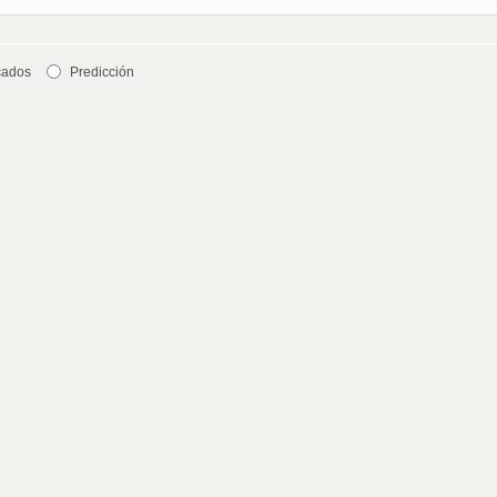
cados
Predicción