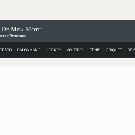
s De Mea Motu
icas y Resultados
CESTO
BALONMANO
HOCKEY
VÓLEIBOL
TENIS
CRÍQUET
BÉI