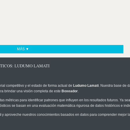
MÁS ▼
STICOS: LUDUMO LAMATI
rial competitivo y el estado de forma actual de
Ludumo Lamati
. Nuestra base de d
ra brindar una visión completa de este
Boxeador
.
as métricas para identificar patrones que influyen en los resultados futuros. Ya sea 
onósticos se basan en una evaluación matemática rigurosa de datos históricos e ind
i
y aproveche nuestros conocimientos basados en datos para comprender mejor la p