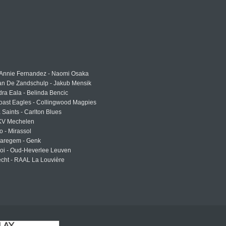
 Annie Fernandez - Naomi Osaka
an De Zandschulp - Jakub Mensik
ra Eala - Belinda Bencic
oast Eagles - Collingwood Magpies
a Saints - Carlton Blues
 KV Mechelen
o - Mirassol
Waregem - Genk
roi - Oud-Heverlee Leuven
cht - RAAL La Louvière