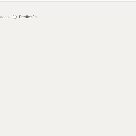
cados
Predicción