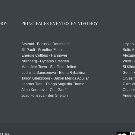
 HOY
PRINCIPALES EVENTOS EN VIVO HOY
Arsenal - Borussia Dortmund
Leylah
St. Pauli - Greuther Fürth
Botic V
Energie Cottbus - Hannover
Alexand
Nürnberg - Dynamo Dresden
West C
Mansfield Town - Sheffield United
St Kild
Ludmilla Samsonova - Elena Rybakina
Gent -
Tallon Griekspoor - Daniel Merida Aguilar
Cruzeir
Learner Tien - Thiago Augustin Tirante
Zulte 
Alina Korneeva - Cori Gauff
Charle
Joao Fonseca - Ben Shelton
Anderle
ALES