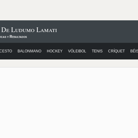
s De Ludumo Lamati
icas y Resultados
CESTO
BALONMANO
HOCKEY
VÓLEIBOL
TENIS
CRÍQUET
BÉI