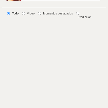
Todo
Video
Momentos destacados
Predicción