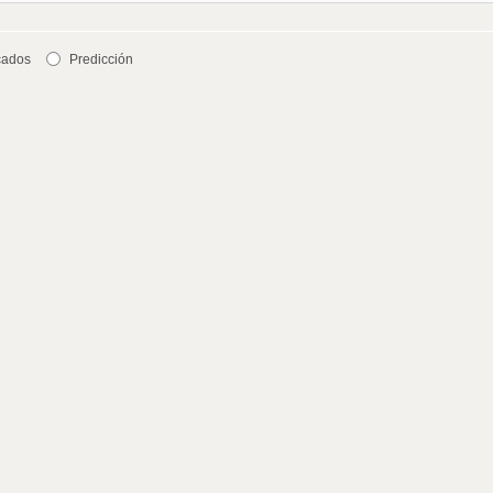
cados
Predicción