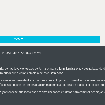
MÁS ▼
STICOS: LINN SANDSTROM
rial competitivo y el estado de forma actual de
Linn Sandstrom
. Nuestra base de d
ra brindar una visión completa de este
Boxeador
.
as métricas para identificar patrones que influyen en los resultados futuros. Ya sea 
onósticos se basan en una evaluación matemática rigurosa de datos históricos e ind
m
y aproveche nuestros conocimientos basados en datos para comprender mejor la p