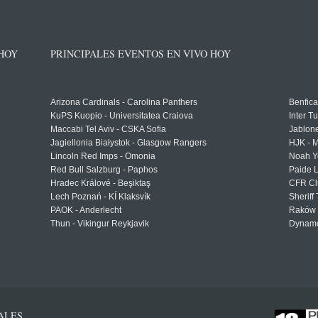
 HOY
PRINCIPALES EVENTOS EN VIVO HOY
Arizona Cardinals - Carolina Panthers
Benfica
KuPS Kuopio - Universitatea Craiova
Inter T
Maccabi Tel Aviv - CSKA Sofia
Jablon
Jagiellonia Białystok - Glasgow Rangers
HJK - M
Lincoln Red Imps - Omonia
Noah Y
Red Bull Salzburg - Paphos
Paide 
Hradec Králové - Beşiktaş
CFR Cl
Lech Poznań - KÍ Klaksvík
Sheriff 
PAOK - Anderlecht
Raków 
Thun - Vikingur Reykjavik
Dynamo
ALES