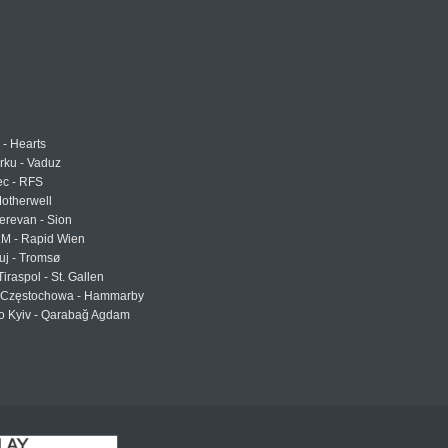
 - Hearts
urku - Vaduz
ec - RFS
otherwell
erevan - Sion
LM - Rapid Wien
uj - Tromsø
Tiraspol - St. Gallen
Częstochowa - Hammarby
 Kyiv - Qarabağ Agdam