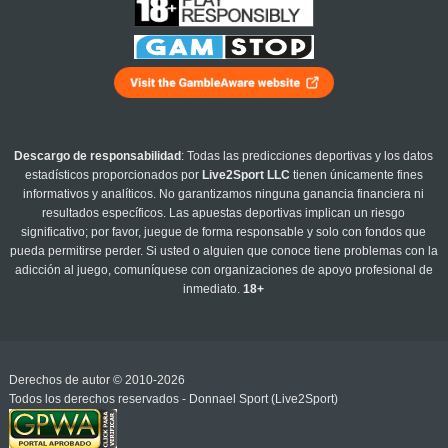
Descargo de responsabilidad
: Todas las predicciones deportivas y los datos
estadísticos proporcionados por
Live2Sport LLC
tienen únicamente fines
informativos y analíticos. No garantizamos ninguna ganancia financiera ni
resultados específicos. Las apuestas deportivas implican un riesgo
significativo; por favor, juegue de forma responsable y solo con fondos que
pueda permitirse perder. Si usted o alguien que conoce tiene problemas con la
adicción al juego, comuníquese con organizaciones de apoyo profesional de
inmediato.
18+
Derechos de autor © 2010-2026
Todos los derechos reservados - Donnael Sport (Live2Sport)