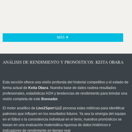
MÁS ▼
ANÁLISIS DE RENDIMIENTO Y PRONÓSTICOS: KEITA OBARA
Esta sección ofrece una visión profunda del historial competitivo y el estado de
forma actual de
Keita Obara
. Nuestra base de datos rastrea resultados
profesionales, estadísticas H2H y tendencias de rendimiento para brindar una
visión completa de este
Boxeador
.
El motor analítico de
Live2Sport LLC
procesa estas métricas para identificar
patrones que influyen en los resultados futuros. Ya sea la sinergia del equipo
en el fútbol o la consistencia individual en el tenis, nuestros pronósticos se
basan en una evaluación matemática rigurosa de datos históricos e
indicadores de rendimiento en tiempo real.