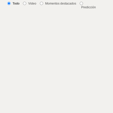
Todo
Video
Momentos destacados
Predicción