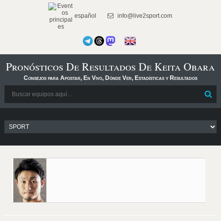
español
info@live2sport.com
Pronósticos De Resultados De Keita Obara
Consejos para Apostar, En Vivo, Dónde Ver, Estadísticas y Resultados