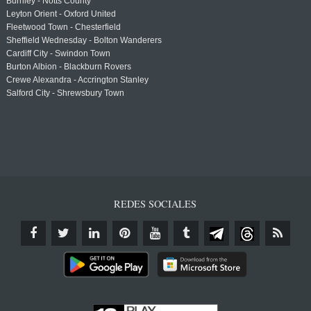
Burnley - Notts County
Leyton Orient - Oxford United
Fleetwood Town - Chesterfield
Sheffield Wednesday - Bolton Wanderers
Cardiff City - Swindon Town
Burton Albion - Blackburn Rovers
Crewe Alexandra - Accrington Stanley
Salford City - Shrewsbury Town
REDES SOCIALES