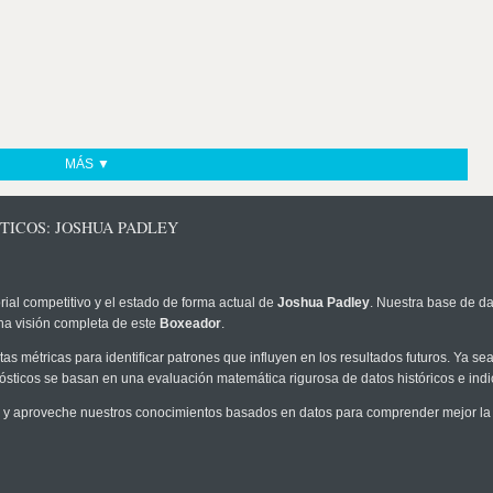
MÁS ▼
TICOS: JOSHUA PADLEY
rial competitivo y el estado de forma actual de
Joshua Padley
. Nuestra base de da
na visión completa de este
Boxeador
.
as métricas para identificar patrones que influyen en los resultados futuros. Ya sea 
onósticos se basan en una evaluación matemática rigurosa de datos históricos e ind
y aproveche nuestros conocimientos basados en datos para comprender mejor la pr