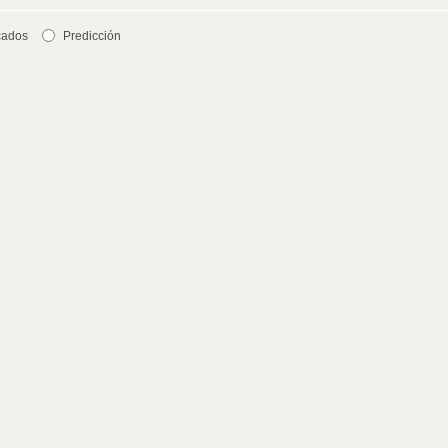
cados
Predicción