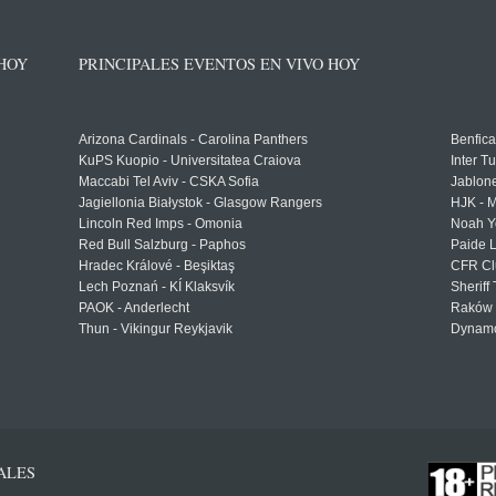
 HOY
PRINCIPALES EVENTOS EN VIVO HOY
Arizona Cardinals - Carolina Panthers
Benfica
KuPS Kuopio - Universitatea Craiova
Inter T
Maccabi Tel Aviv - CSKA Sofia
Jablon
Jagiellonia Białystok - Glasgow Rangers
HJK - M
Lincoln Red Imps - Omonia
Noah Y
Red Bull Salzburg - Paphos
Paide 
Hradec Králové - Beşiktaş
CFR Cl
Lech Poznań - KÍ Klaksvík
Sheriff 
PAOK - Anderlecht
Raków 
Thun - Vikingur Reykjavik
Dynamo
ALES