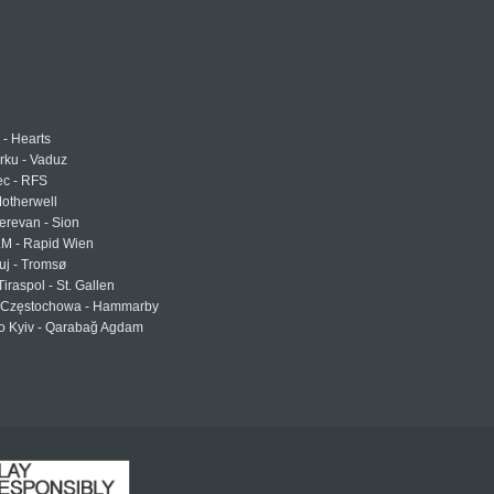
 - Hearts
urku - Vaduz
ec - RFS
otherwell
erevan - Sion
LM - Rapid Wien
uj - Tromsø
Tiraspol - St. Gallen
Częstochowa - Hammarby
 Kyiv - Qarabağ Agdam