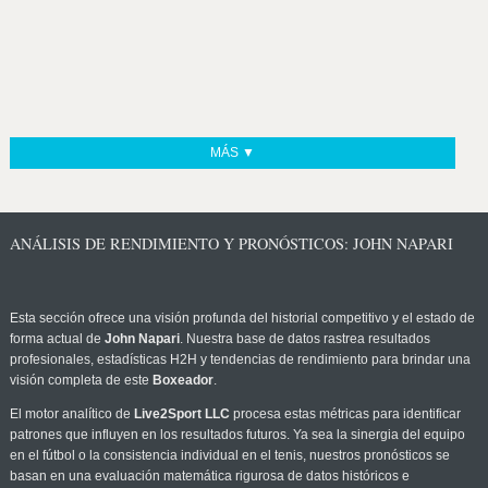
MÁS ▼
ANÁLISIS DE RENDIMIENTO Y PRONÓSTICOS: JOHN NAPARI
Esta sección ofrece una visión profunda del historial competitivo y el estado de
forma actual de
John Napari
. Nuestra base de datos rastrea resultados
profesionales, estadísticas H2H y tendencias de rendimiento para brindar una
visión completa de este
Boxeador
.
El motor analítico de
Live2Sport LLC
procesa estas métricas para identificar
patrones que influyen en los resultados futuros. Ya sea la sinergia del equipo
en el fútbol o la consistencia individual en el tenis, nuestros pronósticos se
basan en una evaluación matemática rigurosa de datos históricos e