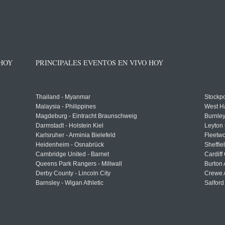
 HOY
PRINCIPALES EVENTOS EN VIVO HOY
Thailand - Myanmar
Stockpo
Malaysia - Philippines
West H
Magdeburg - Eintracht Braunschweig
Burnley
Darmstadt - Holstein Kiel
Leyton 
Karlsruher - Arminia Bielefeld
Fleetwo
Heidenheim - Osnabrück
Sheffi
Cambridge United - Barnet
Cardiff
Queens Park Rangers - Millwall
Burton 
Derby County - Lincoln City
Crewe A
Barnsley - Wigan Athletic
Salford