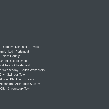
rt County - Doncaster Rovers
am United - Portsmouth
 - Notts County
Orient - Oxford United
od Town - Chesterfield
eld Wednesday - Bolton Wanderers
 City - Swindon Town
Albion - Blackburn Rovers
lexandra - Accrington Stanley
 City - Shrewsbury Town