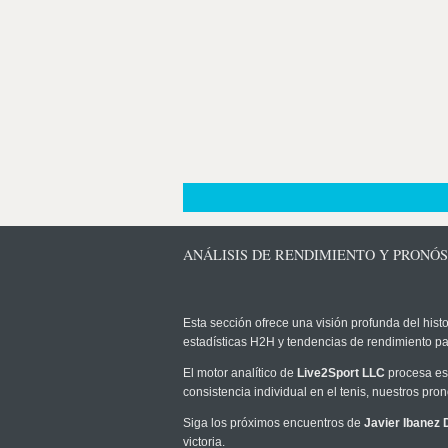
ANÁLISIS DE RENDIMIENTO Y PRONÓST
Esta sección ofrece una visión profunda del histo
estadísticas H2H y tendencias de rendimiento pa
El motor analítico de
Live2Sport LLC
procesa est
consistencia individual en el tenis, nuestros pr
Siga los próximos encuentros de
Javier Ibanez 
victoria.