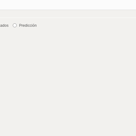
cados
Predicción