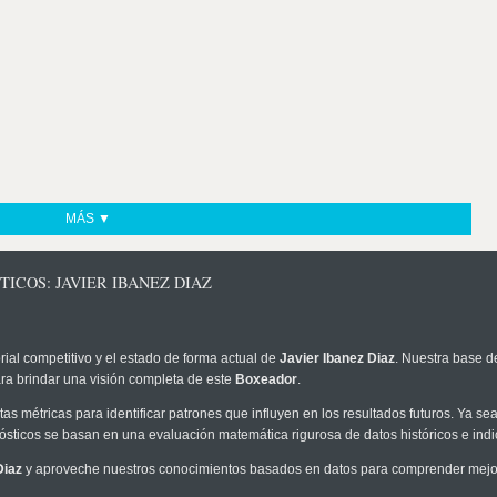
MÁS ▼
ICOS: JAVIER IBANEZ DIAZ
rial competitivo y el estado de forma actual de
Javier Ibanez Diaz
. Nuestra base d
ra brindar una visión completa de este
Boxeador
.
as métricas para identificar patrones que influyen en los resultados futuros. Ya sea 
onósticos se basan en una evaluación matemática rigurosa de datos históricos e ind
Diaz
y aproveche nuestros conocimientos basados en datos para comprender mejor 