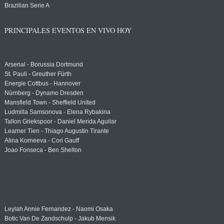
Brazilian Serie A
PRINCIPALES EVENTOS EN VIVO HOY
Arsenal - Borussia Dortmund
St. Pauli - Greuther Fürth
Energie Cottbus - Hannover
Nürnberg - Dynamo Dresden
Mansfield Town - Sheffield United
Ludmilla Samsonova - Elena Rybakina
Tallon Griekspoor - Daniel Merida Aguilar
Learner Tien - Thiago Augustin Tirante
Alina Korneeva - Cori Gauff
Joao Fonseca - Ben Shelton
Leylah Annie Fernandez - Naomi Osaka
Botic Van De Zandschulp - Jakub Mensik