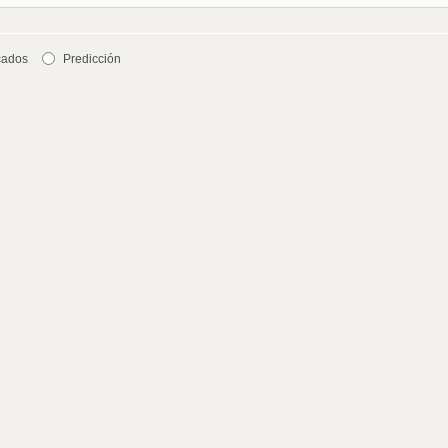
cados
Predicción