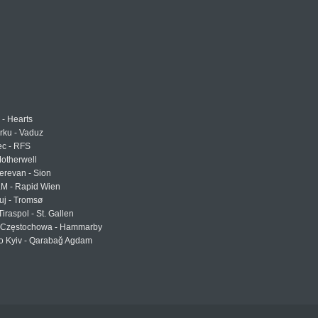
 - Hearts
urku - Vaduz
ec - RFS
otherwell
erevan - Sion
LM - Rapid Wien
uj - Tromsø
Tiraspol - St. Gallen
Częstochowa - Hammarby
 Kyiv - Qarabağ Agdam