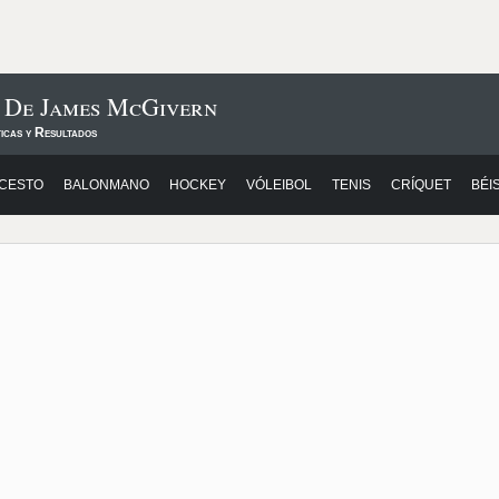
s De James McGivern
icas y Resultados
CESTO
BALONMANO
HOCKEY
VÓLEIBOL
TENIS
CRÍQUET
BÉI