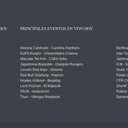
 HOY
PRINCIPALES EVENTOS EN VIVO HOY
Arizona Cardinals - Carolina Panthers
Benfica
KuPS Kuopio - Universitatea Craiova
Inter T
Maccabi Tel Aviv - CSKA Sofia
Jablon
Jagiellonia Białystok - Glasgow Rangers
HJK - M
Lincoln Red Imps - Omonia
Noah Y
Red Bull Salzburg - Paphos
Paide 
Hradec Králové - Beşiktaş
CFR Cl
Lech Poznań - KÍ Klaksvík
Sheriff 
PAOK - Anderlecht
Raków 
Thun - Vikingur Reykjavik
Dynamo