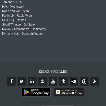
Jablonec - RFS
HJK - Motherwell
Noah Yerevan - Sion
Paide LM - Rapid Wien
CFR Cluj - Tromsø
Sheriff Tiraspol - St. Gallen
Raków Częstochowa - Hammarby
Dynamo Kyiv - Qarabağ Agdam
REDES SOCIALES