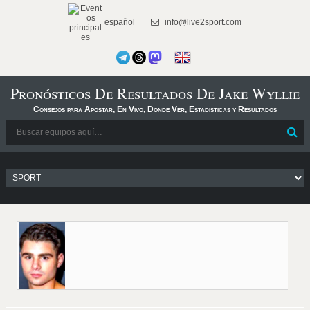
español
info@live2sport.com
Pronósticos De Resultados De Jake Wyllie
Consejos para Apostar, En Vivo, Dónde Ver, Estadísticas y Resultados