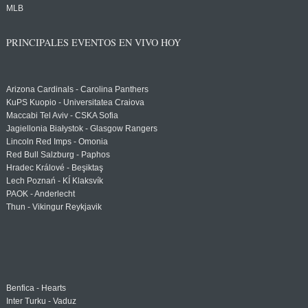
MLB
PRINCIPALES EVENTOS EN VIVO HOY
Arizona Cardinals - Carolina Panthers
KuPS Kuopio - Universitatea Craiova
Maccabi Tel Aviv - CSKA Sofia
Jagiellonia Białystok - Glasgow Rangers
Lincoln Red Imps - Omonia
Red Bull Salzburg - Paphos
Hradec Králové - Beşiktaş
Lech Poznań - KÍ Klaksvík
PAOK - Anderlecht
Thun - Vikingur Reykjavik
Benfica - Hearts
Inter Turku - Vaduz