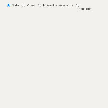
Todo
Video
Momentos destacados
Predicción