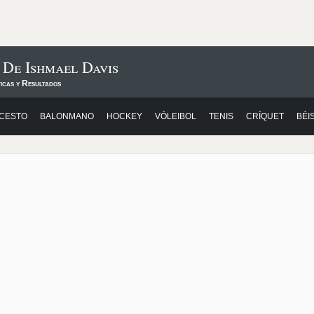
 De Ishmael Davis
icas y Resultados
CESTO
BALONMANO
HOCKEY
VÓLEIBOL
TENIS
CRÍQUET
BÉI