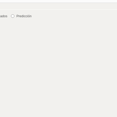
cados
Predicción