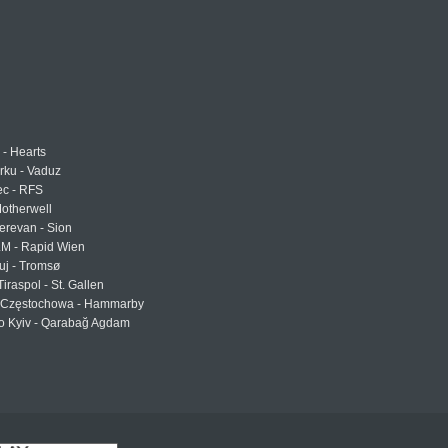
 - Hearts
urku - Vaduz
ec - RFS
otherwell
erevan - Sion
LM - Rapid Wien
uj - Tromsø
Tiraspol - St. Gallen
Częstochowa - Hammarby
 Kyiv - Qarabağ Agdam