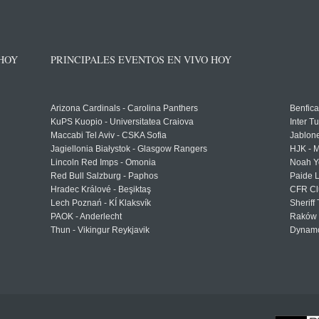
 HOY
PRINCIPALES EVENTOS EN VIVO HOY
Arizona Cardinals - Carolina Panthers
Benfica
KuPS Kuopio - Universitatea Craiova
Inter T
Maccabi Tel Aviv - CSKA Sofia
Jablon
Jagiellonia Białystok - Glasgow Rangers
HJK - M
Lincoln Red Imps - Omonia
Noah Y
Red Bull Salzburg - Paphos
Paide 
Hradec Králové - Beşiktaş
CFR Cl
Lech Poznań - KÍ Klaksvík
Sheriff 
PAOK - Anderlecht
Raków 
Thun - Vikingur Reykjavik
Dynamo