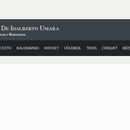
s De Idalberto Umara
icas y Resultados
CESTO
BALONMANO
HOCKEY
VÓLEIBOL
TENIS
CRÍQUET
BÉI