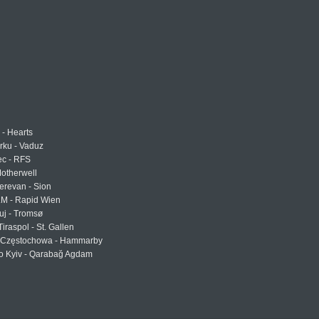
 - Hearts
urku - Vaduz
ec - RFS
otherwell
erevan - Sion
LM - Rapid Wien
uj - Tromsø
Tiraspol - St. Gallen
Częstochowa - Hammarby
 Kyiv - Qarabağ Agdam