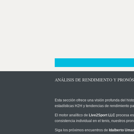
ANÁLISIS DE RENDIMIENTO Y PRONÓ
Esta sección ofrece una visión profunda del histo
estadísticas H2H y tendencias de rendimiento pa
El motor analítico de
Live2Sport LLC
procesa est
consistencia individual en el tenis, nuestros pr
Siga los próximos encuentros de
Idalberto Uma