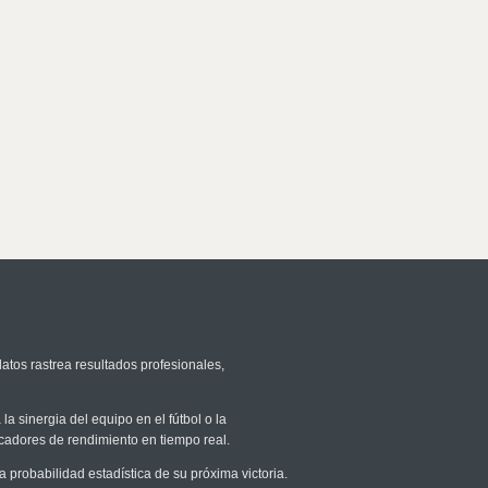
atos rastrea resultados profesionales,
la sinergia del equipo en el fútbol o la
icadores de rendimiento en tiempo real.
robabilidad estadística de su próxima victoria.