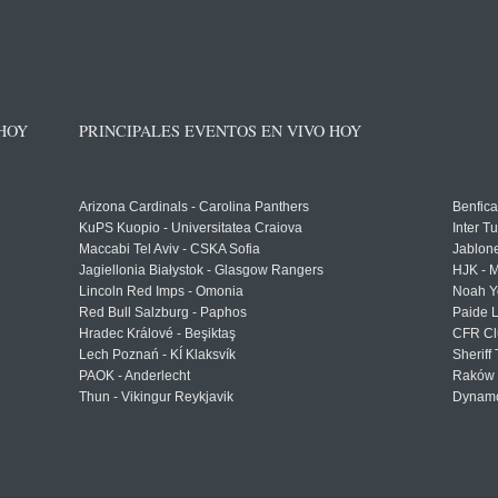
 HOY
PRINCIPALES EVENTOS EN VIVO HOY
Arizona Cardinals - Carolina Panthers
Benfica
KuPS Kuopio - Universitatea Craiova
Inter T
Maccabi Tel Aviv - CSKA Sofia
Jablon
Jagiellonia Białystok - Glasgow Rangers
HJK - M
Lincoln Red Imps - Omonia
Noah Y
Red Bull Salzburg - Paphos
Paide 
Hradec Králové - Beşiktaş
CFR Cl
Lech Poznań - KÍ Klaksvík
Sheriff 
PAOK - Anderlecht
Raków 
Thun - Vikingur Reykjavik
Dynamo