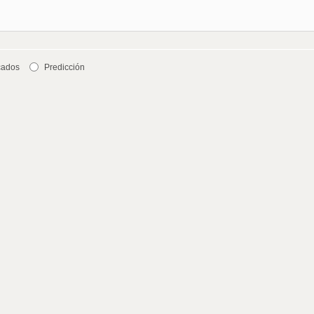
cados
Predicción