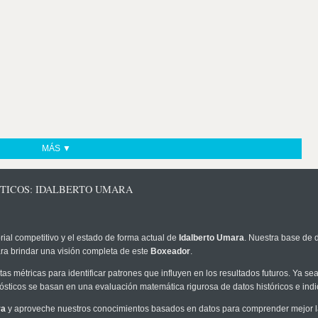
MÁS ▼
STICOS: IDALBERTO UMARA
rial competitivo y el estado de forma actual de
Idalberto Umara
. Nuestra base de d
ra brindar una visión completa de este
Boxeador
.
as métricas para identificar patrones que influyen en los resultados futuros. Ya sea 
onósticos se basan en una evaluación matemática rigurosa de datos históricos e ind
ra
y aproveche nuestros conocimientos basados en datos para comprender mejor la p