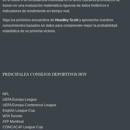
en el fútbol o la consistencia individual en el tenis, nuestros pronósticos se
basan en una evaluación matemática rigurosa de datos históricos e
indicadores de rendimiento en tiempo real.
Siga los próximos encuentros de
Headley Scott
y aproveche nuestros
conocimientos basados en datos para comprender mejor la probabilidad
estadística de su próxima victoria.
PRINCIPALES CONSEJOS DEPORTIVOS HOY
NFL
UEFA Europa League
UEFA Europa Conference League
English League Cup
WTA Toronto
ATP Montreal
CONCACAF League Cup