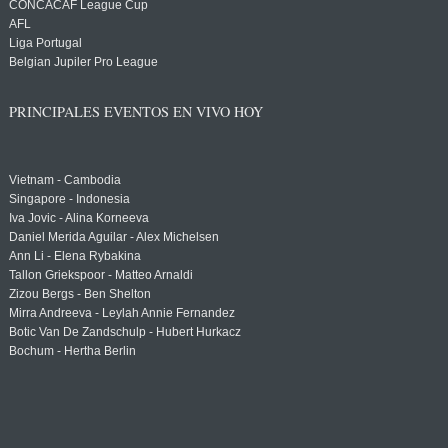
CONCACAF League Cup
AFL
Liga Portugal
Belgian Jupiler Pro League
PRINCIPALES EVENTOS EN VIVO HOY
Vietnam - Cambodia
Singapore - Indonesia
Iva Jovic - Alina Korneeva
Daniel Merida Aguilar - Alex Michelsen
Ann Li - Elena Rybakina
Tallon Griekspoor - Matteo Arnaldi
Zizou Bergs - Ben Shelton
Mirra Andreeva - Leylah Annie Fernandez
Botic Van De Zandschulp - Hubert Hurkacz
Bochum - Hertha Berlin