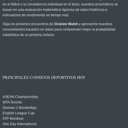
en el fútbol o la consistencia individual en el tenis, nuestros pronósticos se
basan en una evaluación matemática rigurosa de datos históricos e
indicadores de rendimiento en tiempo real.
Siga los próximos encuentros de
Grainne Walsh
y aproveche nuestros
conocimientos basados en datos para comprender mejor la probabilidad
estadística de su próxima victoria.
PRINCIPALES CONSEJOS DEPORTIVOS HOY
ASEAN Championship
WTA Toronto
German 2 Bundesliga
English League Cup
ATP Montreal
One Day International