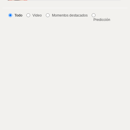
Todo
Video
Momentos destacados
Predicción