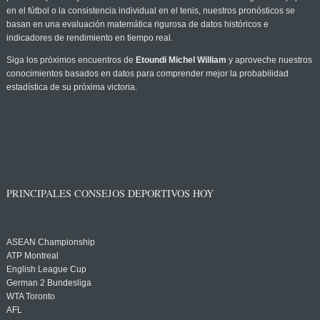
en el fútbol o la consistencia individual en el tenis, nuestros pronósticos se
basan en una evaluación matemática rigurosa de datos históricos e
indicadores de rendimiento en tiempo real.
Siga los próximos encuentros de
Etoundi Michel William
y aproveche nuestros
conocimientos basados en datos para comprender mejor la probabilidad
estadística de su próxima victoria.
PRINCIPALES CONSEJOS DEPORTIVOS HOY
ASEAN Championship
ATP Montreal
English League Cup
German 2 Bundesliga
WTA Toronto
AFL