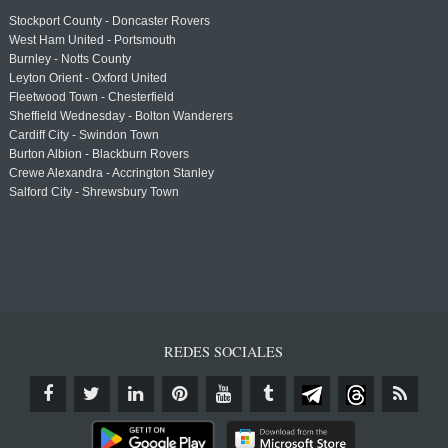
Stockport County - Doncaster Rovers
West Ham United - Portsmouth
Burnley - Notts County
Leyton Orient - Oxford United
Fleetwood Town - Chesterfield
Sheffield Wednesday - Bolton Wanderers
Cardiff City - Swindon Town
Burton Albion - Blackburn Rovers
Crewe Alexandra - Accrington Stanley
Salford City - Shrewsbury Town
REDES SOCIALES