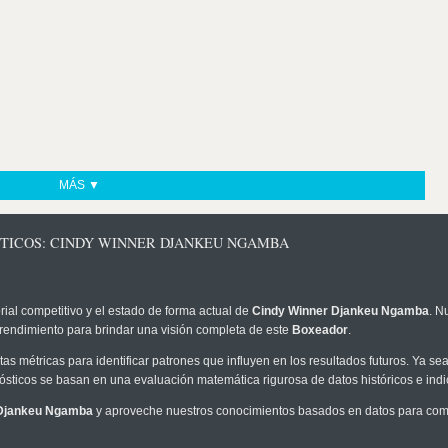
MÁS ▼
STICOS: CINDY WINNER DJANKEU NGAMBA
rial competitivo y el estado de forma actual de
Cindy Winner Djankeu Ngamba
. N
 rendimiento para brindar una visión completa de este
Boxeador
.
as métricas para identificar patrones que influyen en los resultados futuros. Ya sea 
onósticos se basan en una evaluación matemática rigurosa de datos históricos e ind
 Djankeu Ngamba
y aproveche nuestros conocimientos basados en datos para compr