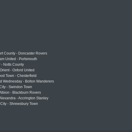
rt County - Doncaster Rovers
am United - Portsmouth
 - Notts County
Orient - Oxford United
od Town - Chesterfield
eld Wednesday - Bolton Wanderers
 City - Swindon Town
Albion - Blackburn Rovers
lexandra - Accrington Stanley
 City - Shrewsbury Town