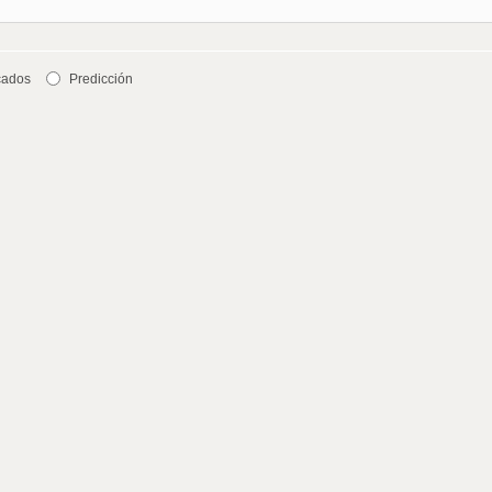
cados
Predicción