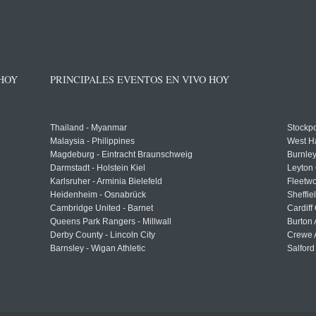
 HOY
PRINCIPALES EVENTOS EN VIVO HOY
Thailand - Myanmar
Stockpo
Malaysia - Philippines
West H
Magdeburg - Eintracht Braunschweig
Burnley
Darmstadt - Holstein Kiel
Leyton 
Karlsruher - Arminia Bielefeld
Fleetwo
Heidenheim - Osnabrück
Sheffi
Cambridge United - Barnet
Cardiff
Queens Park Rangers - Millwall
Burton 
Derby County - Lincoln City
Crewe A
Barnsley - Wigan Athletic
Salford