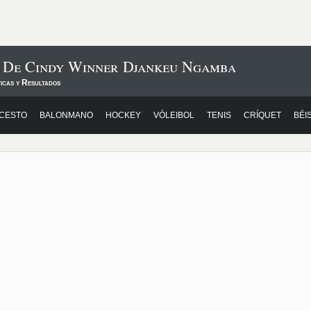
s De Cindy Winner Djankeu Ngamba
icas y Resultados
CESTO
BALONMANO
HOCKEY
VÓLEIBOL
TENIS
CRÍQUET
BÉI