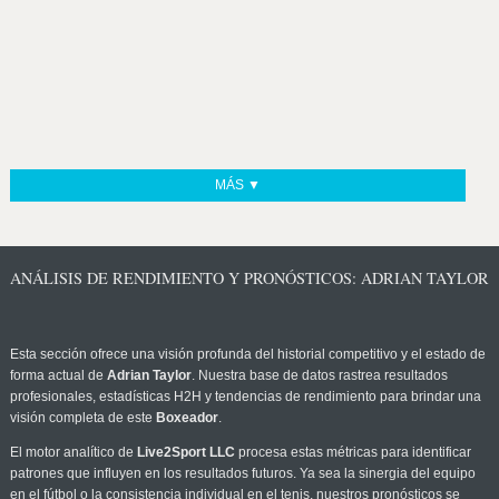
MÁS ▼
ANÁLISIS DE RENDIMIENTO Y PRONÓSTICOS: ADRIAN TAYLOR
Esta sección ofrece una visión profunda del historial competitivo y el estado de
forma actual de
Adrian Taylor
. Nuestra base de datos rastrea resultados
profesionales, estadísticas H2H y tendencias de rendimiento para brindar una
visión completa de este
Boxeador
.
El motor analítico de
Live2Sport LLC
procesa estas métricas para identificar
patrones que influyen en los resultados futuros. Ya sea la sinergia del equipo
en el fútbol o la consistencia individual en el tenis, nuestros pronósticos se