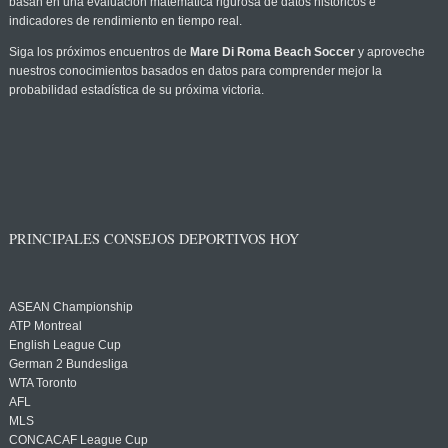
basan en una evaluación matemática rigurosa de datos históricos e
indicadores de rendimiento en tiempo real.
Siga los próximos encuentros de
Mare Di Roma Beach Soccer
y aproveche
nuestros conocimientos basados en datos para comprender mejor la
probabilidad estadística de su próxima victoria.
PRINCIPALES CONSEJOS DEPORTIVOS HOY
ASEAN Championship
ATP Montreal
English League Cup
German 2 Bundesliga
WTA Toronto
AFL
MLS
CONCACAF League Cup