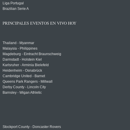
Liga Portugal
Brazilian Serie A
PRINCIPALES EVENTOS EN VIVO HOY
Thailand - Myanmar
Malaysia - Philippines
Magdeburg - Eintracht Braunschweig
Darmstadt - Holstein Kiel
Karlsruher - Arminia Bielefeld
Heidenheim - Osnabrück
Cambridge United - Barnet
Queens Park Rangers - Millwall
Derby County - Lincoln City
Barnsley - Wigan Athletic
Stockport County - Doncaster Rovers