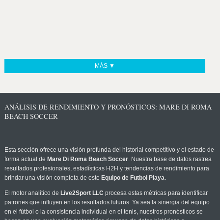
MÁS ▼
ANÁLISIS DE RENDIMIENTO Y PRONÓSTICOS: MARE DI ROMA
BEACH SOCCER
Esta sección ofrece una visión profunda del historial competitivo y el estado de
forma actual de
Mare Di Roma Beach Soccer
. Nuestra base de datos rastrea
resultados profesionales, estadísticas H2H y tendencias de rendimiento para
brindar una visión completa de este
Equipo de Futbol Playa
.
El motor analítico de
Live2Sport LLC
procesa estas métricas para identificar
patrones que influyen en los resultados futuros. Ya sea la sinergia del equipo
en el fútbol o la consistencia individual en el tenis, nuestros pronósticos se