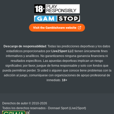
Descargo de responsabilidad
: Todas las predicciones deportivas y los datos
estadísticos proporcionados por
Live2Sport LLC
tienen únicamente fines
informativos y analíticos. No garantizamos ninguna ganancia financiera ni
resultados específicos. Las apuestas deportivas implican un riesgo
significativo; por favor, juegue de forma responsable y solo con fondos que
pueda permitirse perder. Si usted o alguien que conoce tiene problemas con la
adicción al juego, comuníquese con organizaciones de apoyo profesional de
inmediato.
18+
Derechos de autor © 2010-2026
Todos los derechos reservados - Donnael Sport (Live2Sport)