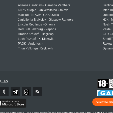
Arizona Cardinals - Carolina Panthers
Benfica
KuPS Kuopio - Universitatea Craiova
Inter T
Maccabi Tel Aviv - CSKA Sofia
Jablon
Jagiellonia Białystok - Glasgow Rangers
HJK - M
Lincoln Red Imps - Omonia
Noah Y
Red Bull Salzburg - Paphos
Paide 
Hradec Králové - Beşiktaş
CFR Cl
Lech Poznań - KÍ Klaksvík
Sheriff 
PAOK - Anderlecht
Raków 
Thun - Vikingur Reykjavik
Dynamo
ALES