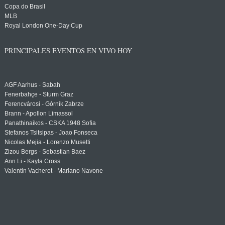
Copa do Brasil
MLB
Royal London One-Day Cup
PRINCIPALES EVENTOS EN VIVO HOY
AGF Aarhus - Sabah
Fenerbahçe - Sturm Graz
Ferencvárosi - Górnik Zabrze
Brann - Apollon Limassol
Panathinaikos - CSKA 1948 Sofia
Stefanos Tsitsipas - Joao Fonseca
Nicolas Mejia - Lorenzo Musetti
Zizou Bergs - Sebastian Baez
Ann Li - Kayla Cross
Valentin Vacherot - Mariano Navone