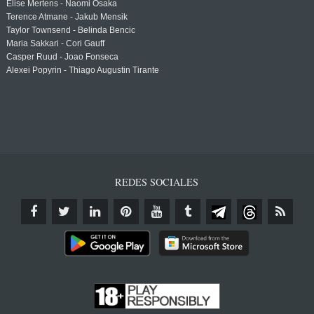
Elise Mertens - Naomi Osaka
Terence Atmane - Jakub Mensik
Taylor Townsend - Belinda Bencic
Maria Sakkari - Cori Gauff
Casper Ruud - Joao Fonseca
Alexei Popyrin - Thiago Augustin Tirante
REDES SOCIALES