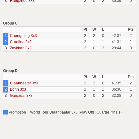
3
Hangzhou 3x3
2
0
2
35:39
0
Group C
Pl
W
L
Pts
1
Chongming 3x3
2
2
0
42:37
2
2
Carolina 3x3
2
1
1
41:31
1
3
Zavkhan 3x3
2
0
2
29:44
0
Group D
Pl
W
L
Pts
1
Ulaanbaatar 3x3
2
2
0
41:35
2
2
Bonn 3x3
2
1
1
36:36
1
3
Gargzdai 3x3
2
0
2
32:38
0
Promotion ~ World Tour Ulaanbaatar 3x3 (Play Offs: Quarter~finals)