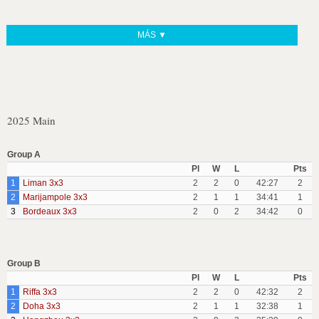
MÁS ▼
2025 Main
Group A
Pl
W
L
Pts
1
Liman 3x3
2
2
0
42:27
2
2
Marijampole 3x3
2
1
1
34:41
1
3
Bordeaux 3x3
2
0
2
34:42
0
Group B
Pl
W
L
Pts
1
Riffa 3x3
2
2
0
42:32
2
2
Doha 3x3
2
1
1
32:38
1