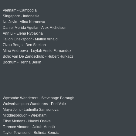
Vietnam - Cambodia
Singapore - Indonesia
Iva Jovic - Alina Korneeva
Daniel Merida Aguilar - Alex Michelsen
Ann Li - Elena Rybakina
Tallon Griekspoor - Matteo Arnaldi
Zizou Bergs - Ben Shelton
Mirra Andreeva - Leylah Annie Fernandez
Botic Van De Zandschulp - Hubert Hurkacz
Bochum - Hertha Berlin
Wycombe Wanderers - Stevenage Borough
Wolverhampton Wanderers - Port Vale
Maya Joint - Ludmilla Samsonova
Middlesbrough - Wrexham
Elise Mertens - Naomi Osaka
Terence Atmane - Jakub Mensik
Taylor Townsend - Belinda Bencic