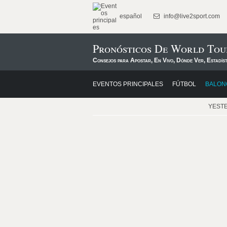
español
info@live2sport.com
Pronósticos De World Tou
Consejos para Apostar, En Vivo, Dónde Ver, Estadís
EVENTOS PRINCIPALES
FÚTBOL
BALON
YEST