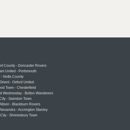
rt County - Doncaster Rovers
am United - Portsmouth
 - Notts County
Orient - Oxford United
od Town - Chesterfield
eld Wednesday - Bolton Wanderers
 City - Swindon Town
Albion - Blackburn Rovers
lexandra - Accrington Stanley
 City - Shrewsbury Town