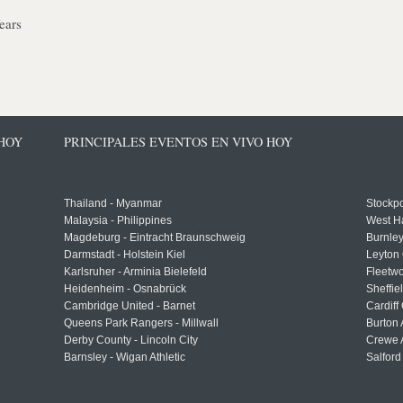
ears
 HOY
PRINCIPALES EVENTOS EN VIVO HOY
Thailand - Myanmar
Stockpo
Malaysia - Philippines
West H
Magdeburg - Eintracht Braunschweig
Burnley
Darmstadt - Holstein Kiel
Leyton 
Karlsruher - Arminia Bielefeld
Fleetwo
Heidenheim - Osnabrück
Sheffi
Cambridge United - Barnet
Cardiff
Queens Park Rangers - Millwall
Burton 
Derby County - Lincoln City
Crewe A
Barnsley - Wigan Athletic
Salford