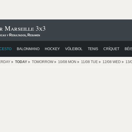
r Marseille 3x3
ticas y Resultados, Resumen
CESTO
BALONMANO
HOCKEY
VÓLEIBOL
TENIS
CRÍQUET
BÉI
ERDAY
TODAY
TOMORROW
10/08 MON
11/08 TUE
12/08 WED
13/