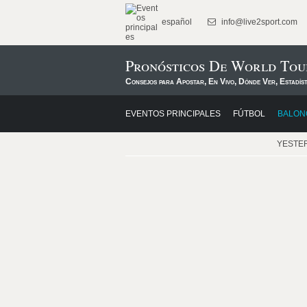
español
info@live2sport.com
Pronósticos De World Tou
Consejos para Apostar, En Vivo, Dónde Ver, Estadís
EVENTOS PRINCIPALES
FÚTBOL
BALON
YESTE