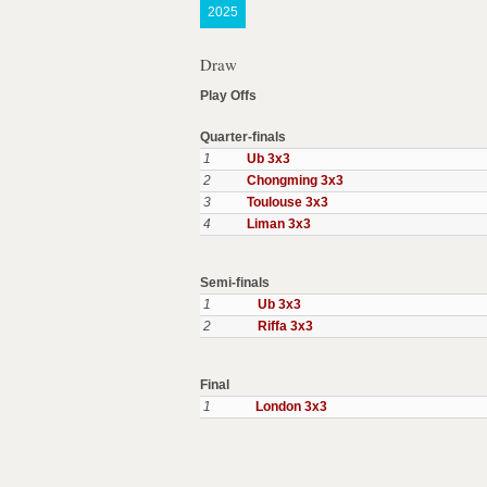
2025
Draw
Play Offs
Quarter-finals
1
Ub 3x3
2
Chongming 3x3
3
Toulouse 3x3
4
Liman 3x3
Semi-finals
1
Ub 3x3
2
Riffa 3x3
Final
1
London 3x3