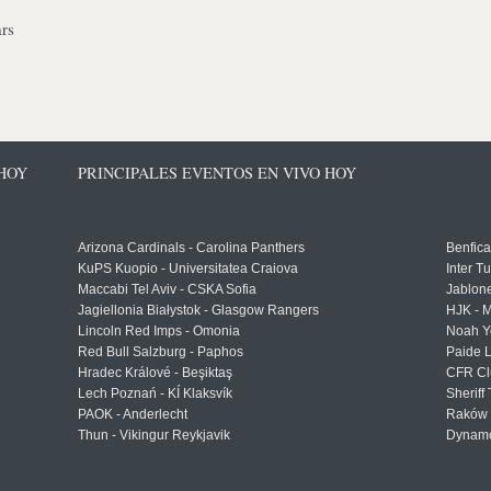
rs
 HOY
PRINCIPALES EVENTOS EN VIVO HOY
Arizona Cardinals - Carolina Panthers
Benfica
KuPS Kuopio - Universitatea Craiova
Inter T
Maccabi Tel Aviv - CSKA Sofia
Jablon
Jagiellonia Białystok - Glasgow Rangers
HJK - M
Lincoln Red Imps - Omonia
Noah Y
Red Bull Salzburg - Paphos
Paide 
Hradec Králové - Beşiktaş
CFR Cl
Lech Poznań - KÍ Klaksvík
Sheriff 
PAOK - Anderlecht
Raków 
Thun - Vikingur Reykjavik
Dynamo