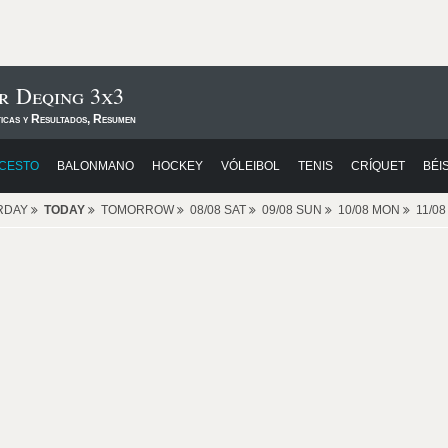
r Deqing 3x3
ticas y Resultados, Resumen
CESTO
BALONMANO
HOCKEY
VÓLEIBOL
TENIS
CRÍQUET
BÉI
RDAY
TODAY
TOMORROW
08/08 SAT
09/08 SUN
10/08 MON
11/0