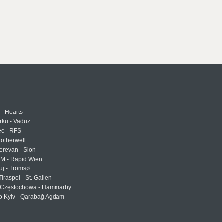
 - Hearts
urku - Vaduz
ec - RFS
otherwell
erevan - Sion
LM - Rapid Wien
uj - Tromsø
Tiraspol - St. Gallen
Częstochowa - Hammarby
 Kyiv - Qarabağ Agdam