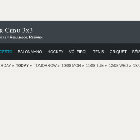
r Cebu 3x3
ticas y Resultados, Resumen
CESTO
BALONMANO
HOCKEY
VÓLEIBOL
TENIS
CRÍQUET
BÉI
ERDAY
TODAY
TOMORROW
10/08 MON
11/08 TUE
12/08 WED
13/