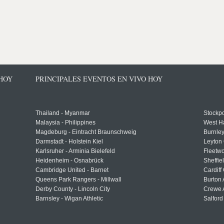
 HOY
PRINCIPALES EVENTOS EN VIVO HOY
Thailand - Myanmar
Stockpo
Malaysia - Philippines
West H
Magdeburg - Eintracht Braunschweig
Burnley
Darmstadt - Holstein Kiel
Leyton 
Karlsruher - Arminia Bielefeld
Fleetwo
Heidenheim - Osnabrück
Sheffi
Cambridge United - Barnet
Cardiff
Queens Park Rangers - Millwall
Burton 
Derby County - Lincoln City
Crewe A
Barnsley - Wigan Athletic
Salford