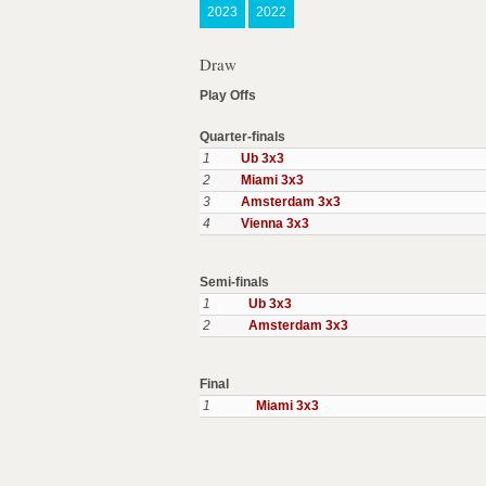
2023
2022
Draw
Play Offs
Quarter-finals
1
Ub 3x3
2
Miami 3x3
3
Amsterdam 3x3
4
Vienna 3x3
Semi-finals
1
Ub 3x3
2
Amsterdam 3x3
Final
1
Miami 3x3