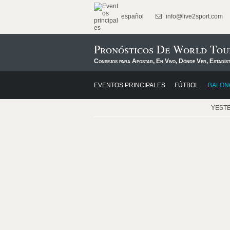
español
info@live2sport.com
Pronósticos De World Tou
Consejos para Apostar, En Vivo, Dónde Ver, Estadís
EVENTOS PRINCIPALES
FÚTBOL
BALON
YEST