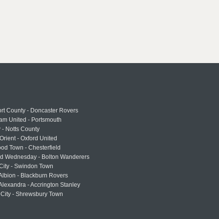
rt County - Doncaster Rovers
am United - Portsmouth
 - Notts County
Orient - Oxford United
od Town - Chesterfield
eld Wednesday - Bolton Wanderers
 City - Swindon Town
Albion - Blackburn Rovers
lexandra - Accrington Stanley
 City - Shrewsbury Town