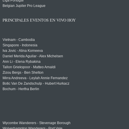
Liga Portugal
Belgian Jupiler Pro League
PRINCIPALES EVENTOS EN VIVO HOY
Vietnam - Cambodia
Singapore - Indonesia
Iva Jovic - Alina Korneeva
Daniel Merida Aguilar - Alex Michelsen
Ann Li - Elena Rybakina
Tallon Griekspoor - Matteo Arnaldi
Zizou Bergs - Ben Shelton
Mirra Andreeva - Leylah Annie Fernandez
Botic Van De Zandschulp - Hubert Hurkacz
Bochum - Hertha Berlin
Wycombe Wanderers - Stevenage Borough
Wolverhampton Wanderers - Port Vale