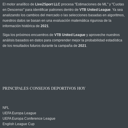
El motor analítico de
Live2Sport LLC
procesa "Estimaciones de ML" y "Cuotas
en Descenso" para identificar patrones dentro de
VTB United League
. Ya sea
analizando los cambios del mercado o las selecciones basadas en algoritmos,
nuestros datos se basan en una evaluación matemática rigurosa de la
información histórica de
2021
.
Siga los próximos encuentros de
VTB United League
y aproveche nuestros
análisis basados en datos para comprender mejor la probabilidad estadística
de los resultados futuros durante la campaña de
2021
.
PRINCIPALES CONSEJOS DEPORTIVOS HOY
NFL
UEFA Europa League
UEFA Europa Conference League
English League Cup