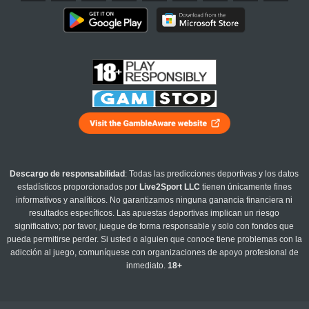
Descargo de responsabilidad
: Todas las predicciones deportivas y los datos
estadísticos proporcionados por
Live2Sport LLC
tienen únicamente fines
informativos y analíticos. No garantizamos ninguna ganancia financiera ni
resultados específicos. Las apuestas deportivas implican un riesgo
significativo; por favor, juegue de forma responsable y solo con fondos que
pueda permitirse perder. Si usted o alguien que conoce tiene problemas con la
adicción al juego, comuníquese con organizaciones de apoyo profesional de
inmediato.
18+