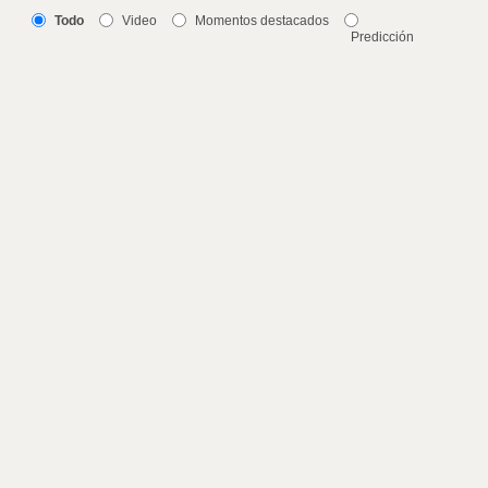
Todo
Video
Momentos destacados
Predicción