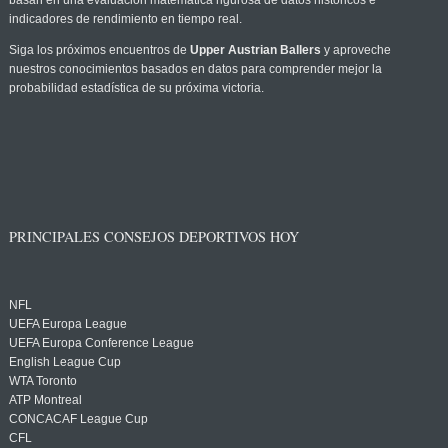
basan en una evaluación matemática rigurosa de datos históricos e
indicadores de rendimiento en tiempo real.
Siga los próximos encuentros de
Upper Austrian Ballers
y aproveche
nuestros conocimientos basados en datos para comprender mejor la
probabilidad estadística de su próxima victoria.
PRINCIPALES CONSEJOS DEPORTIVOS HOY
NFL
UEFA Europa League
UEFA Europa Conference League
English League Cup
WTA Toronto
ATP Montreal
CONCACAF League Cup
CFL