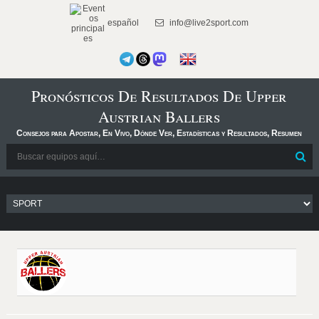
español
info@live2sport.com
Pronósticos De Resultados De Upper
Austrian Ballers
Consejos para Apostar, En Vivo, Dónde Ver, Estadísticas y Resultados, Resumen