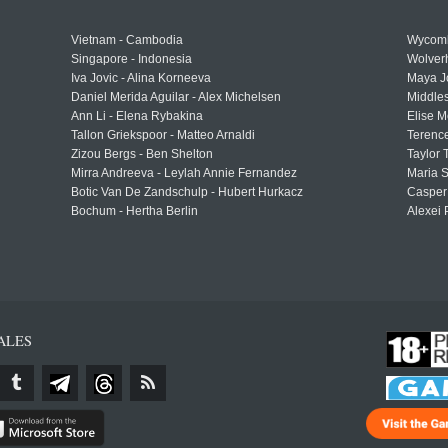
Vietnam - Cambodia
Wycomb
Singapore - Indonesia
Wolver
Iva Jovic - Alina Korneeva
Maya J
Daniel Merida Aguilar - Alex Michelsen
Middle
Ann Li - Elena Rybakina
Elise M
Tallon Griekspoor - Matteo Arnaldi
Terenc
Zizou Bergs - Ben Shelton
Taylor 
Mirra Andreeva - Leylah Annie Fernandez
Maria S
Botic Van De Zandschulp - Hubert Hurkacz
Casper
Bochum - Hertha Berlin
Alexei 
ALES