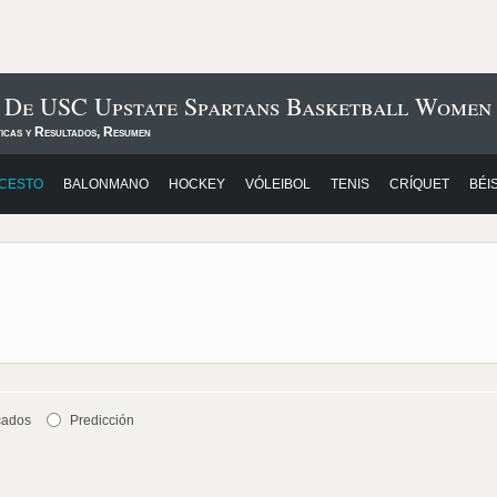
s De USC Upstate Spartans Basketball Women
ticas y Resultados, Resumen
CESTO
BALONMANO
HOCKEY
VÓLEIBOL
TENIS
CRÍQUET
BÉI
cados
Predicción