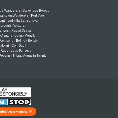
e Wanderers - Stevenage Borough
hampton Wanderers - Port Vale
oint - Ludmilla Samsonova
sbrough - Wrexham
ertens - Naomi Osaka
e Atmane - Jakub Mensik
Townsend - Belinda Bencic
akkari - Cori Gauff
 Ruud - Joao Fonseca
Popyrin - Thiago Augustin Tirante