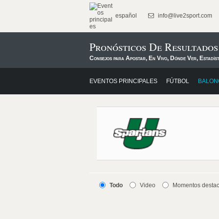
español
info@live2sport.com
Pronósticos De Resultado
Consejos para Apostar, En Vivo, Dónde Ver, Estadís
EVENTOS PRINCIPALES
FÚTBOL
BALON
Todo
Video
Momentos desta