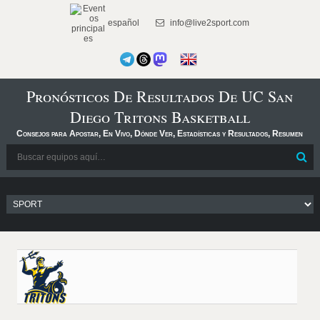
español
info@live2sport.com
Pronósticos De Resultados De UC San
Diego Tritons Basketball
Consejos para Apostar, En Vivo, Dónde Ver, Estadísticas y Resultados, Resumen