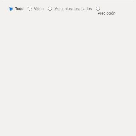
Todo
Video
Momentos destacados
Predicción