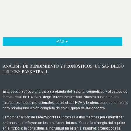
MÁS ▼
ANÁLISIS DE RENDIMIENTO Y PRONÓSTICOS: UC SAN DIEGO
TRITONS BASKETBALL
Esta sección ofrece una visión profunda del historial competitivo y el estado de
forma actual de
UC San Diego Tritons basketball
. Nuestra base de datos
rastrea resultados profesionales, estadísticas H2H y tendencias de rendimiento
para brindar una visión completa de este
Equipo de Baloncesto
.
El motor analítico de
Live2Sport LLC
procesa estas métricas para identificar
patrones que influyen en los resultados futuros. Ya sea la sinergia del equipo
en el fútbol o la consistencia individual en el tenis, nuestros pronósticos se