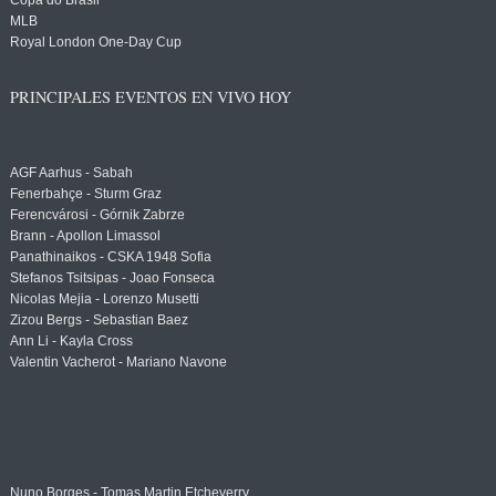
Copa do Brasil
MLB
Royal London One-Day Cup
PRINCIPALES EVENTOS EN VIVO HOY
AGF Aarhus - Sabah
Fenerbahçe - Sturm Graz
Ferencvárosi - Górnik Zabrze
Brann - Apollon Limassol
Panathinaikos - CSKA 1948 Sofia
Stefanos Tsitsipas - Joao Fonseca
Nicolas Mejia - Lorenzo Musetti
Zizou Bergs - Sebastian Baez
Ann Li - Kayla Cross
Valentin Vacherot - Mariano Navone
Nuno Borges - Tomas Martin Etcheverry