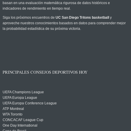
basan en una evaluación matemática rigurosa de datos históricos e
indicadores de rendimiento en tiempo real.
Siga los próximos encuentros de
UC San Diego Tritons basketball
y
aproveche nuestros conocimientos basados en datos para comprender mejor
la probabilidad estadística de su próxima victoria.
PRINCIPALES CONSEJOS DEPORTIVOS HOY
UEFA Champions League
UEFA Europa League
UEFA Europa Conference League
ATP Montreal
WTA Toronto
CONCACAF League Cup
One Day International